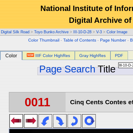
National Institute of Info
Digital Archive 
Digital Silk Road
>
Toyo Bunko Archive
>
III-10-D-28
>
V-3
>
Color Image
Color Thumbnail
-
Table of Contents
-
Page Number
-
B
Color
IIIF Color HighRes
Gray HighRes
PDF
Page Search
Title
0011
Cinq Cents Contes et