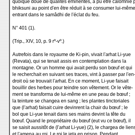
quoique doué de qualités éminentes, a pu être calomnié 
bhiksuni au point d'en être réduit à se consumer lui-mêm
entrant dans le samâdhi de l'éclat du feu.
N° 401 (1).
(Trip., XIV, 10, p. 9 rº-vº.)
Autrefois dans le royaume de Ki-pin, vivait l'arhat Li-yue
(Revata), qui se tenait assis en contemplation dans la
montagne. Or un homme qui avait perdu son bœuf et qui
le recherchait en suivant ses traces, vint à passer par l'en
droit où se trouvait l'arhat. En ce moment, Li-yue faisait
bouillir des herbes pour teindre son vêtement. Or le vête-
ment se transforma de lui-même en une peau de bœuf ;
la teinture se changea en sang ; les plantes tinctoriales
que (l'arhat) faisait cuire devinrent la chair du bœuf ; le
bol que Li-yue tenait dans ses mains devint la tête du
bœuf. Quand le propriétaire du bœuf (eut vu ce bœuf), il
se saisit aussitôt de (l'arhat Li-yue) (2), le chargea de lien
et l'amena au roi. Le roi le jeta en prison. Pendant