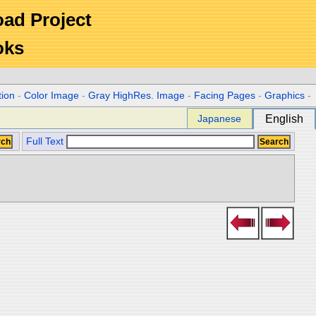
Road Project
oks
tion
-
Color Image
-
Gray HighRes. Image
-
Facing Pages
-
Graphics
-
Japanese
English
Full Text