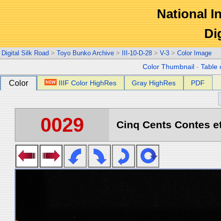
National In
Di
Digital Silk Road
>
Toyo Bunko Archive
>
III-10-D-28
>
V-3
>
Color Image
Color Thumbnail
-
Table 
Color
IIIF Color HighRes
Gray HighRes
PDF
0029
Cinq Cents Contes et