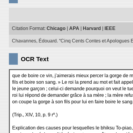
Citation Format:
Chicago
|
APA
|
Harvard
|
IEEE
Chavannes, Édouard. “Cinq Cents Contes et Apologues Extra
OCR Text
que de boire ce vin, j'aimerais mieux percer la gorge de 
fils et boire son sang. » Le roi la prend au mot et fait appe
le jeune garçon ; celui-ci demande pourquoi on veut le tuer
roi lui répond de demander grâce à sa mère ; la mère refu
on coupe la gorge à son fils pour lui en faire boire le sang
(Trip., XIV, 10, p. 9 rº.)
Explication des causes pour lesquelles le bhiksu To-piao,