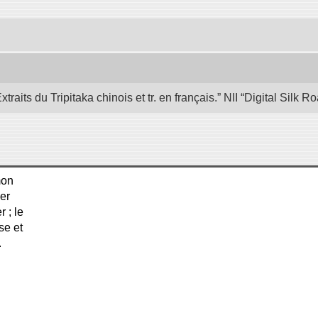
its du Tripitaka chinois et tr. en français.” NII “Digital Silk
mon
ler
 ; le
se et
.