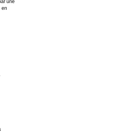
par une
e en
-
s