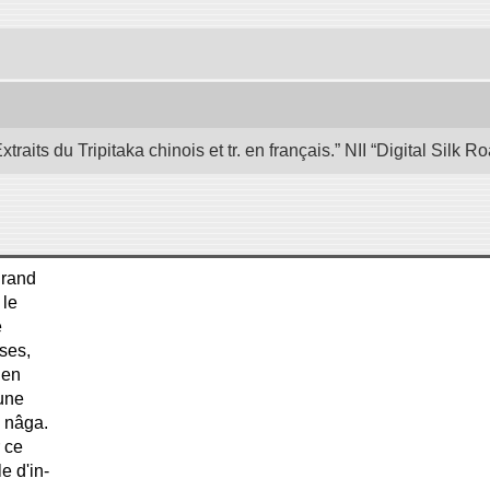
its du Tripitaka chinois et tr. en français.” NII “Digital Silk
grand
 le
e
nses,
ien
 une
u nâga.
r ce
e d'in-