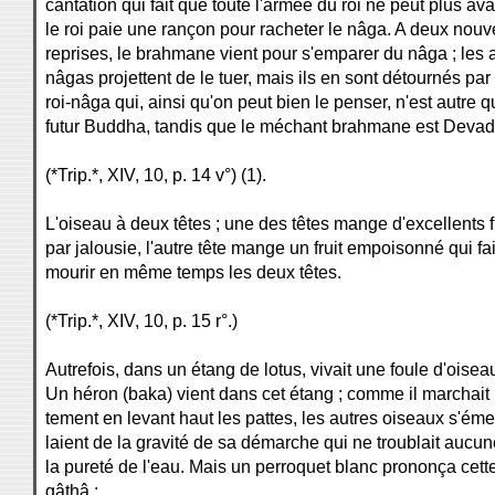
cantation qui fait que toute l'armée du roi ne peut plus ava
le roi paie une rançon pour racheter le nâga. A deux nouv
reprises, le brahmane vient pour s'emparer du nâga ; les 
nâgas projettent de le tuer, mais ils en sont détournés par
roi-nâga qui, ainsi qu'on peut bien le penser, n'est autre q
futur Buddha, tandis que le méchant brahmane est Devad
(*Trip.*, XIV, 10, p. 14 v°) (1).
L'oiseau à deux têtes ; une des têtes mange d'excellents fr
par jalousie, l'autre tête mange un fruit empoisonné qui fai
mourir en même temps les deux têtes.
(*Trip.*, XIV, 10, p. 15 r°.)
Autrefois, dans un étang de lotus, vivait une foule d'oisea
Un héron (baka) vient dans cet étang ; comme il marchait 
tement en levant haut les pattes, les autres oiseaux s'éme
laient de la gravité de sa démarche qui ne troublait aucu
la pureté de l'eau. Mais un perroquet blanc prononça cett
gâthâ :