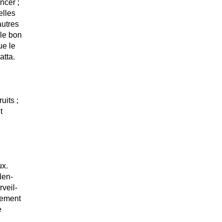
ncer ;
elles
autres
 le bon
ue le
atta.
uits ;
t
ux.
len-
rveil-
nement
e