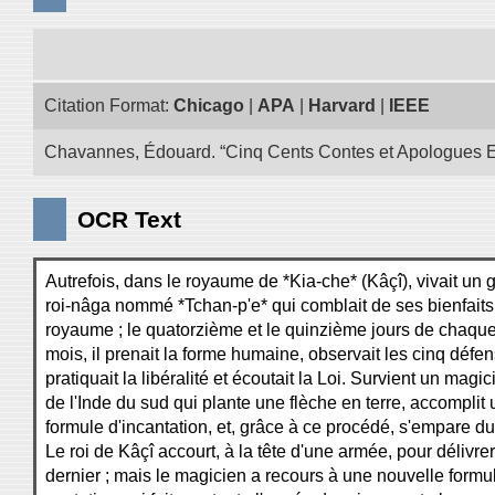
Citation Format:
Chicago
|
APA
|
Harvard
|
IEEE
Chavannes, Édouard. “Cinq Cents Contes et Apologues Extra
OCR Text
Autrefois, dans le royaume de *Kia-che* (Kâçî), vivait un 
roi-nâga nommé *Tchan-p'e* qui comblait de ses bienfaits
royaume ; le quatorzième et le quinzième jours de chaqu
mois, il prenait la forme humaine, observait les cinq défe
pratiquait la libéralité et écoutait la Loi. Survient un magic
de l'Inde du sud qui plante une flèche en terre, accomplit
formule d'incantation, et, grâce à ce procédé, s'empare d
Le roi de Kâçî accourt, à la tête d'une armée, pour délivre
dernier ; mais le magicien a recours à une nouvelle formul