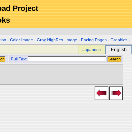
Road Project
oks
tion
-
Color Image
-
Gray HighRes. Image
-
Facing Pages
-
Graphics
-
Japanese
English
Full Text