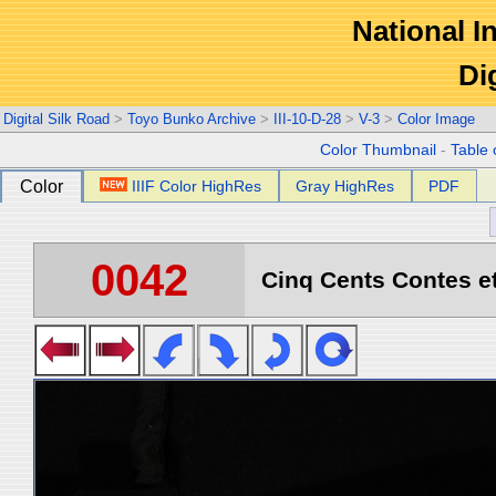
National In
Di
Digital Silk Road
>
Toyo Bunko Archive
>
III-10-D-28
>
V-3
>
Color Image
Color Thumbnail
-
Table 
Color
IIIF Color HighRes
Gray HighRes
PDF
0042
Cinq Cents Contes et