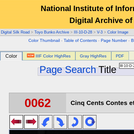
National Institute of Info
Digital Archive 
Digital Silk Road
>
Toyo Bunko Archive
>
III-10-D-28
>
V-3
>
Color Image
Color Thumbnail
-
Table of Contents
-
Page Number
-
B
Color
IIIF Color HighRes
Gray HighRes
PDF
Page Search
Title
0062
Cinq Cents Contes et