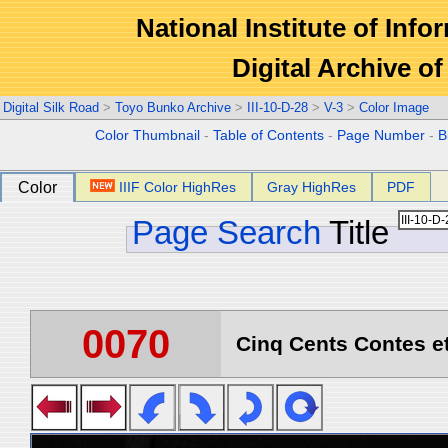
National Institute of Info
Digital Archive 
Digital Silk Road
>
Toyo Bunko Archive
>
III-10-D-28
>
V-3
>
Color Image
Color Thumbnail
-
Table of Contents
-
Page Number
-
B
Color
IIIF Color HighRes
Gray HighRes
PDF
Page Search
Title
0070
Cinq Cents Contes et