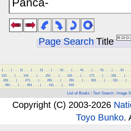
Pañcâ-
Page Search
Title
1
.
.
.
.
|
.
.
.
.
11
.
.
.
.
|
.
.
.
.
21
.
.
.
.
|
.
.
.
.
31
.
.
.
.
|
.
.
.
.
41
.
.
.
.
|
.
.
.
.
51
.
.
.
.
|
.
.
.
.
61
.
.
.
.
131
.
.
.
.
|
.
.
.
.
141
.
.
.
.
|
.
.
.
.
151
.
.
.
.
|
.
.
.
.
161
.
.
.
.
|
.
.
.
.
171
.
.
.
.
|
.
.
.
.
181
.
.
.
.
|
.
.
.
.
261
.
.
.
.
|
.
.
.
.
271
.
.
.
.
|
.
.
.
.
281
.
.
.
.
|
.
.
.
.
291
.
.
.
.
|
.
.
.
.
301
.
.
.
.
|
.
.
.
.
311
.
.
.
.
|
.
.
.
.
391
.
.
.
.
|
.
.
.
.
401
.
.
.
.
|
.
.
.
.
411
.
.
.
.
|
.
.
.
420
List of Books
|
Text Search
|
Image S
Copyright (C) 2003-2026
Nati
Toyo Bunko
.