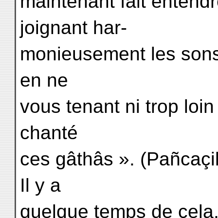
maintenant fait entendr
joignant har-
monieusement les sons 
en ne
vous tenant ni trop loin
chanté
ces gâthâs ». (Pañcaçi
Il y a
quelque temps de cela,