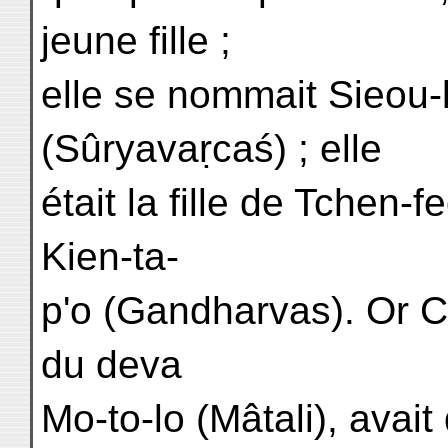
jeune fille ;
elle se nommait Sieou-l
(Sûryavaṛcaś) ; elle
était la fille de Tchen-
Kien-ta-
p'o (Gandharvas). Or Ch
du deva
Mo-to-lo (Mâtali), avai