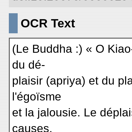
OCR Text
(Le Buddha :) « O Kiao-
du dé-
plaisir (apriya) et du pl
l'égoïsme
et la jalousie. Le déplais
causes.