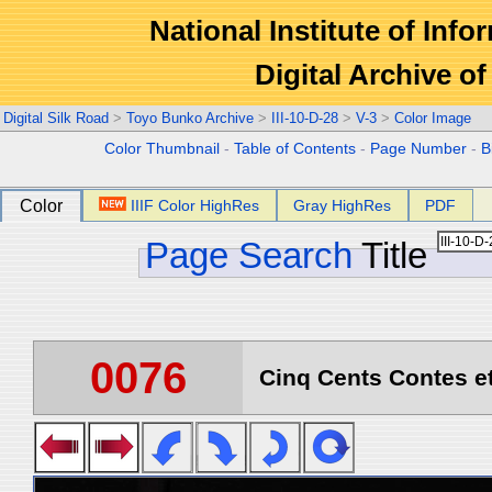
National Institute of Info
Digital Archive 
Digital Silk Road
>
Toyo Bunko Archive
>
III-10-D-28
>
V-3
>
Color Image
Color Thumbnail
-
Table of Contents
-
Page Number
-
B
Color
IIIF Color HighRes
Gray HighRes
PDF
Page Search
Title
0076
Cinq Cents Contes et