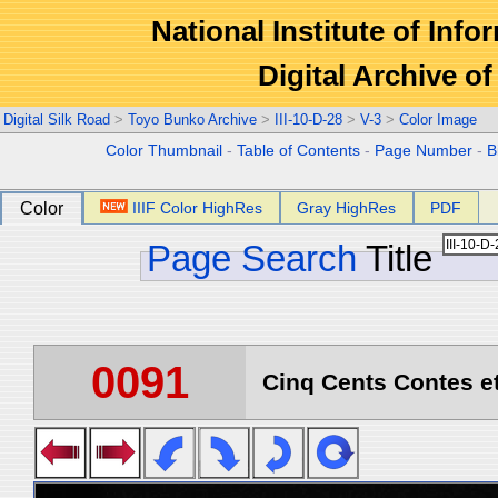
National Institute of Info
Digital Archive 
Digital Silk Road
>
Toyo Bunko Archive
>
III-10-D-28
>
V-3
>
Color Image
Color Thumbnail
-
Table of Contents
-
Page Number
-
B
Color
IIIF Color HighRes
Gray HighRes
PDF
Page Search
Title
0091
Cinq Cents Contes et