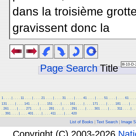
dans la troisième grott
gravissent donc la
Page Search
Title
1
.
.
.
.
|
.
.
.
.
11
.
.
.
.
|
.
.
.
.
21
.
.
.
.
|
.
.
.
.
31
.
.
.
.
|
.
.
.
.
41
.
.
.
.
|
.
.
.
.
51
.
.
.
.
|
.
.
.
.
61
.
.
.
.
131
.
.
.
.
|
.
.
.
.
141
.
.
.
.
|
.
.
.
.
151
.
.
.
.
|
.
.
.
.
161
.
.
.
.
|
.
.
.
.
171
.
.
.
.
|
.
.
.
.
181
.
.
.
.
|
.
.
.
.
261
.
.
.
.
|
.
.
.
.
271
.
.
.
.
|
.
.
.
.
281
.
.
.
.
|
.
.
.
.
291
.
.
.
.
|
.
.
.
.
301
.
.
.
.
|
.
.
.
.
311
.
.
.
.
|
.
.
.
.
391
.
.
.
.
|
.
.
.
.
401
.
.
.
.
|
.
.
.
.
411
.
.
.
.
|
.
.
.
420
List of Books
|
Text Search
|
Image S
Copyright (C) 2003-2026
Nati