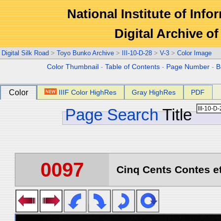
National Institute of Info
Digital Archive 
Digital Silk Road
>
Toyo Bunko Archive
>
III-10-D-28
>
V-3
>
Color Image
Color Thumbnail
-
Table of Contents
-
Page Number
-
B
Color
IIIF Color HighRes
Gray HighRes
PDF
Page Search
Title
0097
Cinq Cents Contes et