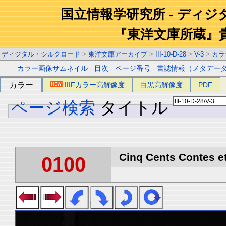
国立情報学研究所 - ディ
『東洋文庫所蔵』
ディジタル・シルクロード
>
東洋文庫アーカイブ
>
III-10-D-28
>
V-3
>
カラ
カラー画像サムネイル
-
目次
-
ページ番号
-
書誌情報（メタデー
カラー
IIIFカラー高解像度
白黒高解像度
PDF
ページ検索
タイトル
Cinq Cents Contes et
0100