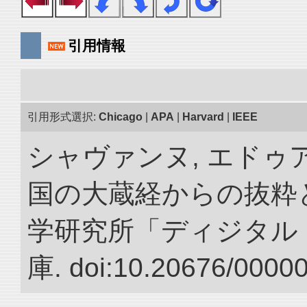
引用情報
引用形式選択:
Chicago
|
APA
|
Harvard
|
IEEE
シャヴァンヌ, エドゥア
国の大蔵経からの抜粋と
学研究所「ディジタル
庫. doi:10.20676/0000