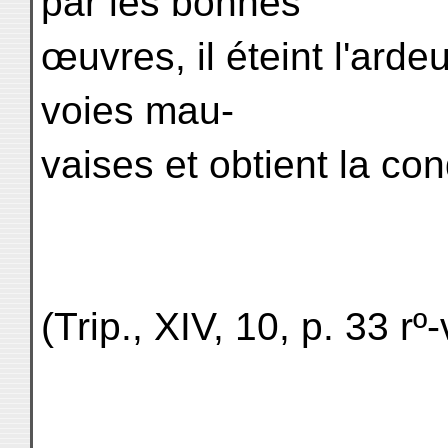
par les bonnes
œuvres, il éteint l'arde
voies mau-
vaises et obtient la c
(Trip., XIV, 10, p. 33 rº-