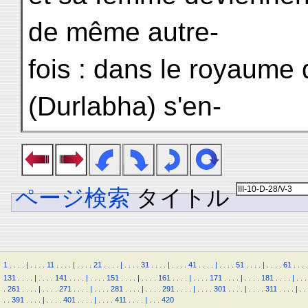
de même autre-
fois : dans le royaume 
(Durlabha) s'en-
ページ検索
タイトル
1
.
.
.
.
|
.
.
.
.
11
.
.
.
.
|
.
.
.
.
21
.
.
.
.
|
.
.
.
.
31
.
.
.
.
|
.
.
.
.
41
.
.
.
.
|
.
.
.
.
51
.
.
.
.
|
.
.
.
.
61
.
.
.
.
131
.
.
.
.
|
.
.
.
.
141
.
.
.
.
|
.
.
.
.
151
.
.
.
.
|
.
.
.
.
161
.
.
.
.
|
.
.
.
.
171
.
.
.
.
|
.
.
.
.
181
.
.
.
.
|
.
.
.
.
261
.
.
.
.
|
.
.
.
.
271
.
.
.
.
|
.
.
.
.
281
.
.
.
.
|
.
.
.
.
291
.
.
.
.
|
.
.
.
.
301
.
.
.
.
|
.
.
.
.
311
.
.
.
.
|
.
.
.
.
391
.
.
.
.
|
.
.
.
.
401
.
.
.
.
|
.
.
.
.
411
.
.
.
.
|
.
.
.
420