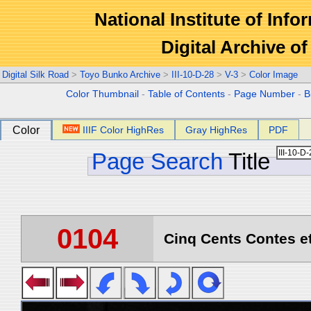
National Institute of Info
Digital Archive 
Digital Silk Road
>
Toyo Bunko Archive
>
III-10-D-28
>
V-3
>
Color Image
Color Thumbnail
-
Table of Contents
-
Page Number
-
B
Color
IIIF Color HighRes
Gray HighRes
PDF
Page Search
Title
0104
Cinq Cents Contes et