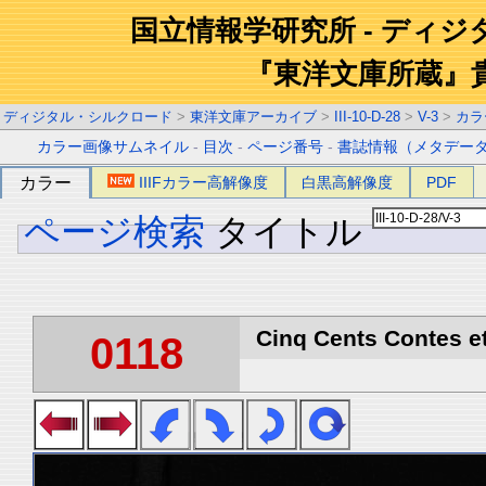
国立情報学研究所 - ディ
『東洋文庫所蔵』
ディジタル・シルクロード
>
東洋文庫アーカイブ
>
III-10-D-28
>
V-3
>
カラ
カラー画像サムネイル
-
目次
-
ページ番号
-
書誌情報（メタデー
カラー
IIIFカラー高解像度
白黒高解像度
PDF
ページ検索
タイトル
Cinq Cents Contes et
0118