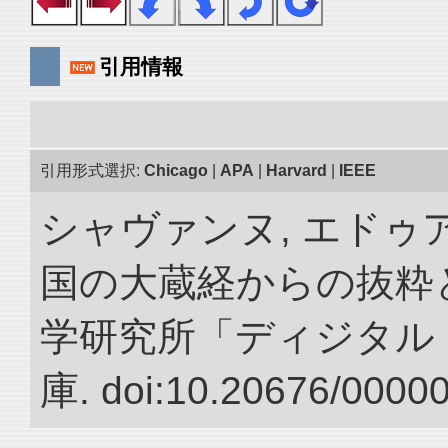
引用情報
引用形式選択:
Chicago
|
APA
|
Harvard
|
IEEE
シャヴァンヌ, エドゥア
国の大蔵経からの抜粋と
学研究所「ディジタル
庫. doi:10.20676/0000