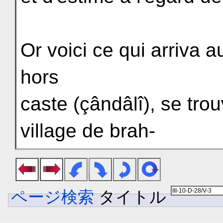
Or voici ce qui arriva a
hors
caste (çândâlî), se tro
village de brah-
ページ検索
タイトル