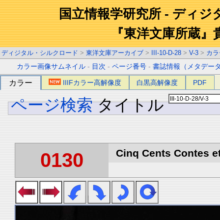
国立情報学研究所 - ディ
『東洋文庫所蔵』
ディジタル・シルクロード
>
東洋文庫アーカイブ
>
III-10-D-28
>
V-3
>
カラ
カラー画像サムネイル
-
目次
-
ページ番号
-
書誌情報（メタデー
カラー
IIIFカラー高解像度
白黒高解像度
PDF
ページ検索
タイトル
Cinq Cents Contes et
0130