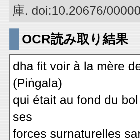
庫. doi:10.20676/0000
OCR読み取り結果
dha fit voir à la mère d
(Piṅgala)
qui était au fond du bol
ses
forces surnaturelles sa