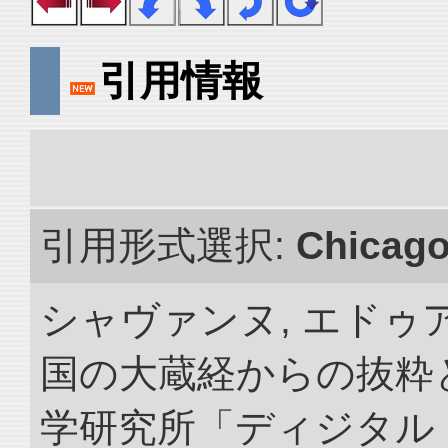
引用情報
引用形式選択:
Chicag
シャヴァンヌ, エドゥア
国の大蔵経からの抜粋と
学研究所「ディジタル