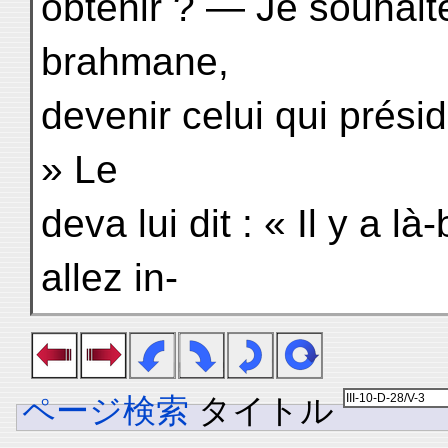
obtenir ? — Je souhaite
brahmane,
devenir celui qui prési
» Le
deva lui dit : « Il y a 
allez in-
ページ検索
タイトル