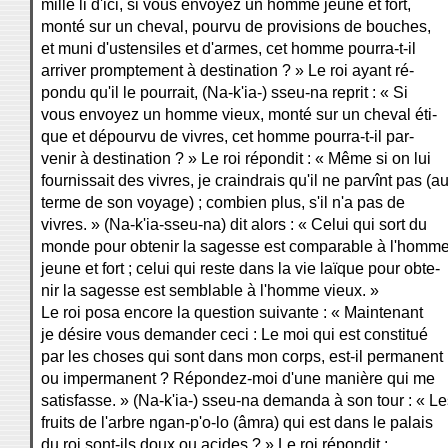
mille li d'ici, si vous envoyez un homme jeune et fort,
monté sur un cheval, pourvu de provisions de bouches,
et muni d'ustensiles et d'armes, cet homme pourra-t-il
arriver promptement à destination ? » Le roi ayant ré-
pondu qu'il le pourrait, (Na-k'ia-) sseu-na reprit : « Si
vous envoyez un homme vieux, monté sur un cheval éti-
que et dépourvu de vivres, cet homme pourra-t-il par-
venir à destination ? » Le roi répondit : « Même si on lui
fournissait des vivres, je craindrais qu'il ne parvînt pas (a
terme de son voyage) ; combien plus, s'il n'a pas de
vivres. » (Na-k'ia-sseu-na) dit alors : « Celui qui sort du
monde pour obtenir la sagesse est comparable à l'homm
jeune et fort ; celui qui reste dans la vie laïque pour obte-
nir la sagesse est semblable à l'homme vieux. »
Le roi posa encore la question suivante : « Maintenant
je désire vous demander ceci : Le moi qui est constitué
par les choses qui sont dans mon corps, est-il permanent
ou impermanent ? Répondez-moi d'une manière qui me
satisfasse. » (Na-k'ia-) sseu-na demanda à son tour : « Le
fruits de l'arbre ngan-p'o-lo (âmra) qui est dans le palais
du roi sont-ils doux ou acides ? » Le roi répondit :