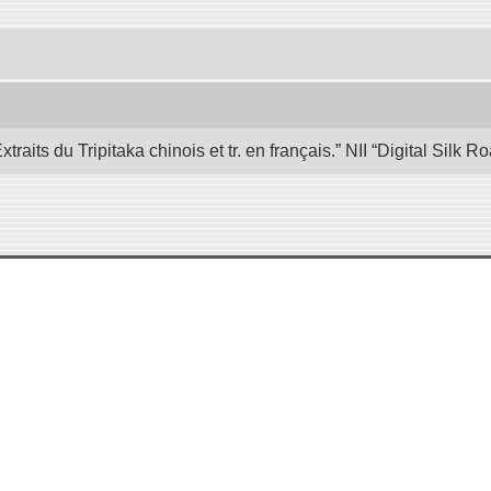
its du Tripitaka chinois et tr. en français.” NII “Digital Silk