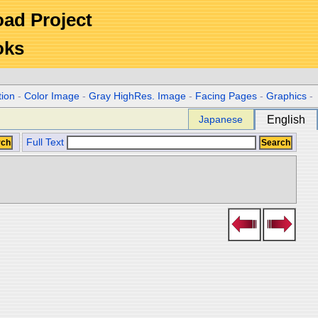
Road Project
oks
tion
-
Color Image
-
Gray HighRes. Image
-
Facing Pages
-
Graphics
-
Japanese
English
Full Text