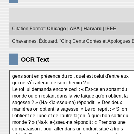
Citation Format:
Chicago
|
APA
|
Harvard
|
IEEE
Chavannes, Édouard. “Cinq Cents Contes et Apologues Extra
OCR Text
gens sont en présence du roi, quel est celui d'entre eux
qui ne s'écarterait de son chemin ? »
Le roi lui demanda encore ceci : « Est-ce en sortant du
monde ou en restant dans la vie laïque qu'on obtient la
sagesse ? » (Na-k'ia-sseu-na) répondit : « Des deux
manières on obtient la sagesse. » Le roi reprit : « Si on
l'obtient de l'une et de l'autre façon, à quoi bon sortir du
monde ? » (Na-k'ia-)sseu-na répondit : « Prenons une
comparaison : pour aller dans un endroit situé à trois