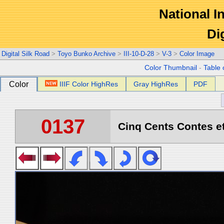
National In
Di
Digital Silk Road
>
Toyo Bunko Archive
>
III-10-D-28
>
V-3
>
Color Image
Color Thumbnail
-
Table 
Color
IIIF Color HighRes
Gray HighRes
PDF
0137
Cinq Cents Contes et