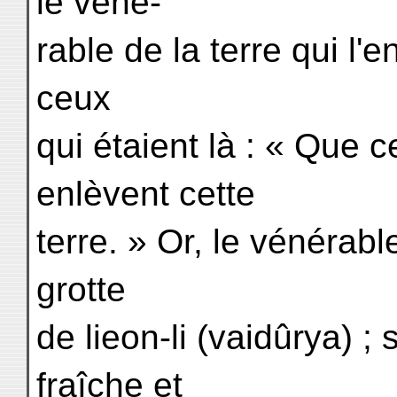
le véné-
rable de la terre qui l'e
ceux
qui étaient là : « Que 
enlèvent cette
terre. » Or, le vénérab
grotte
de lieon-li (vaidûrya) ;
fraîche et