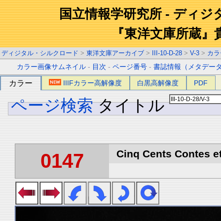
国立情報学研究所 - ディ
『東洋文庫所蔵』
ディジタル・シルクロード
>
東洋文庫アーカイブ
>
III-10-D-28
>
V-3
>
カラ
カラー画像サムネイル
-
目次
-
ページ番号
-
書誌情報（メタデー
カラー
IIIFカラー高解像度
白黒高解像度
PDF
ページ検索
タイトル
Cinq Cents Contes et
0147