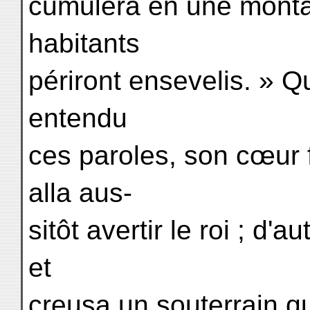
cumulera en une montag
habitants
périront ensevelis. » Q
entendu
ces paroles, son cœur fu
alla aus-
sitôt avertir le roi ; d'a
et
creusa un souterrain q