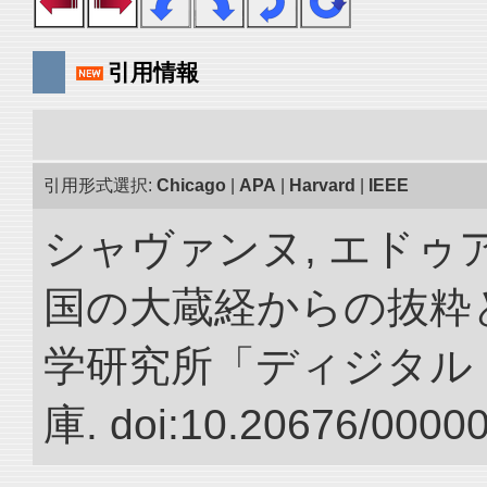
引用情報
引用形式選択:
Chicago
|
APA
|
Harvard
|
IEEE
シャヴァンヌ, エドゥア
国の大蔵経からの抜粋と
学研究所「ディジタル
庫. doi:10.20676/0000