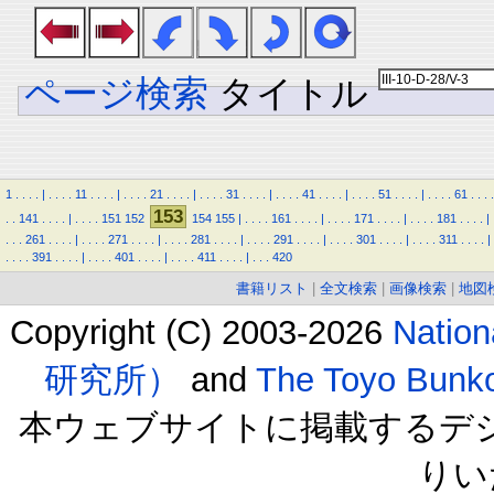
ページ検索
タイトル
1
.
.
.
.
|
.
.
.
.
11
.
.
.
.
|
.
.
.
.
21
.
.
.
.
|
.
.
.
.
31
.
.
.
.
|
.
.
.
.
41
.
.
.
.
|
.
.
.
.
51
.
.
.
.
|
.
.
.
.
61
.
.
.
.
153
.
.
141
.
.
.
.
|
.
.
.
.
151
152
154
155
|
.
.
.
.
161
.
.
.
.
|
.
.
.
.
171
.
.
.
.
|
.
.
.
.
181
.
.
.
.
|
.
.
.
261
.
.
.
.
|
.
.
.
.
271
.
.
.
.
|
.
.
.
.
281
.
.
.
.
|
.
.
.
.
291
.
.
.
.
|
.
.
.
.
301
.
.
.
.
|
.
.
.
.
311
.
.
.
.
|
.
.
.
.
391
.
.
.
.
|
.
.
.
.
401
.
.
.
.
|
.
.
.
.
411
.
.
.
.
|
.
.
.
420
書籍リスト
|
全文検索
|
画像検索
|
地図
Copyright (C) 2003-2026
Natio
研究所）
and
The Toyo B
本ウェブサイトに掲載するデ
りい