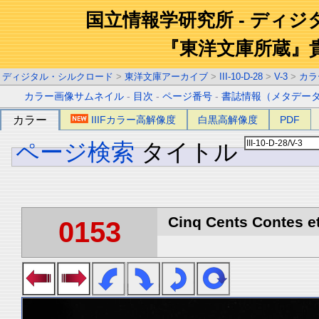
国立情報学研究所 - ディ
『東洋文庫所蔵』
ディジタル・シルクロード
>
東洋文庫アーカイブ
>
III-10-D-28
>
V-3
>
カラ
カラー画像サムネイル
-
目次
-
ページ番号
-
書誌情報（メタデー
カラー
IIIFカラー高解像度
白黒高解像度
PDF
ページ検索
タイトル
Cinq Cents Contes et
0153