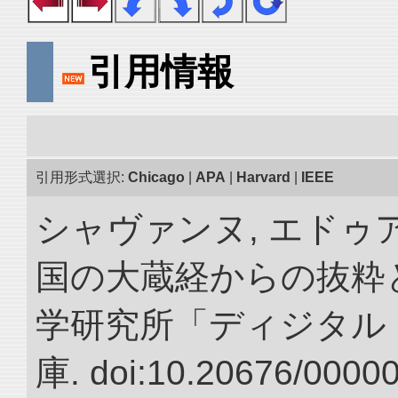
引用情報
引用形式選択:
Chicago
|
APA
|
Harvard
|
IEEE
シャヴァンヌ, エドゥア
国の大蔵経からの抜粋と
学研究所「ディジタル
庫. doi:10.20676/0000