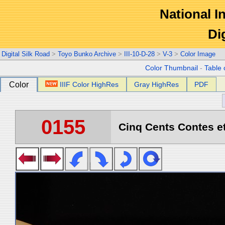
National In
Di
Digital Silk Road
>
Toyo Bunko Archive
>
III-10-D-28
>
V-3
>
Color Image
Color Thumbnail
-
Table 
Color
IIIF Color HighRes
Gray HighRes
PDF
0155
Cinq Cents Contes et