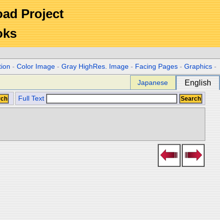
Road Project
oks
tion
-
Color Image
-
Gray HighRes. Image
-
Facing Pages
-
Graphics
-
Japanese
English
Full Text