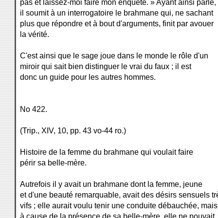
pas et laissez-moi faire mon enquête. » Ayant ainsi parlé,
il soumit à un interrogatoire le brahmane qui, ne sachant
plus que répondre et à bout d'arguments, finit par avouer
la vérité.
C'est ainsi que le sage joue dans le monde le rôle d'un
miroir qui sait bien distinguer le vrai du faux ; il est
donc un guide pour les autres hommes.
No 422.
(Trip., XIV, 10, pp. 43 vo-44 ro.)
Histoire de la femme du brahmane qui voulait faire
périr sa belle-mère.
Autrefois il y avait un brahmane dont la femme, jeune
et d'une beauté remarquable, avait des désirs sensuels tr
vifs ; elle aurait voulu tenir une conduite débauchée, mais
à cause de la présence de sa belle-mère, elle ne pouvait