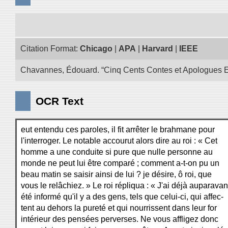
Citation Format:
Chicago
|
APA
|
Harvard
|
IEEE
Chavannes, Édouard. “Cinq Cents Contes et Apologues Extra
OCR Text
eut entendu ces paroles, il fit arrêter le brahmane pour
l'interroger. Le notable accourut alors dire au roi : « Cet
homme a une conduite si pure que nulle personne au
monde ne peut lui être comparé ; comment a-t-on pu un
beau matin se saisir ainsi de lui ? je désire, ô roi, que
vous le relâchiez. » Le roi répliqua : « J'ai déjà auparavan
été informé qu'il y a des gens, tels que celui-ci, qui affec-
tent au dehors la pureté et qui nourrissent dans leur for
intérieur des pensées perverses. Ne vous affligez donc