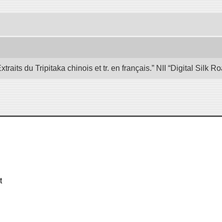
its du Tripitaka chinois et tr. en français.” NII “Digital Silk
t