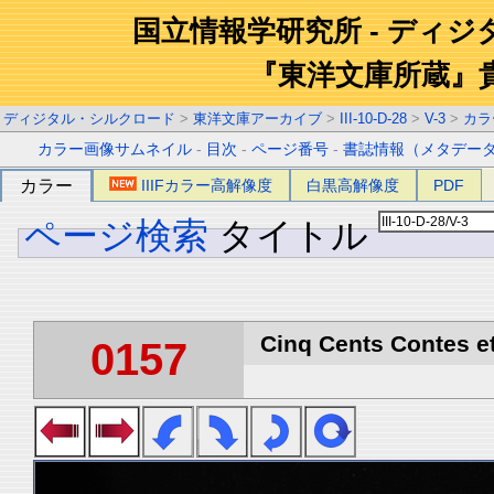
国立情報学研究所 - ディ
『東洋文庫所蔵』
ディジタル・シルクロード
>
東洋文庫アーカイブ
>
III-10-D-28
>
V-3
>
カラ
カラー画像サムネイル
-
目次
-
ページ番号
-
書誌情報（メタデー
カラー
IIIFカラー高解像度
白黒高解像度
PDF
ページ検索
タイトル
Cinq Cents Contes et
0157