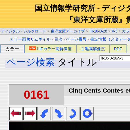
国立情報学研究所 - ディ
『東洋文庫所蔵』
ディジタル・シルクロード
>
東洋文庫アーカイブ
>
III-10-D-28
>
V-3
>
カラ
カラー画像サムネイル
-
目次
-
ページ番号
-
書誌情報（メタデー
カラー
IIIFカラー高解像度
白黒高解像度
PDF
ページ検索
タイトル
Cinq Cents Contes et
0161