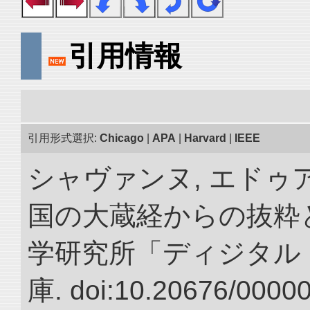
引用情報
引用形式選択:
Chicago
|
APA
|
Harvard
|
IEEE
シャヴァンヌ, エドゥア
国の大蔵経からの抜粋と
学研究所「ディジタル
庫. doi:10.20676/0000