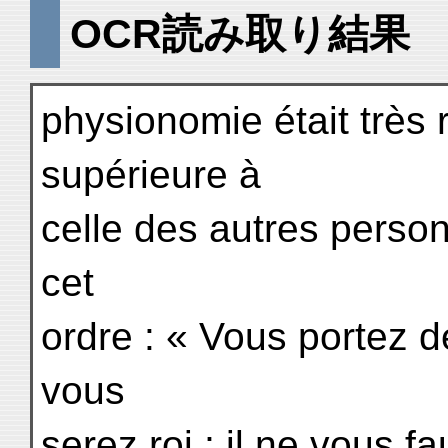
OCR読み取り結果
physionomie était très 
supérieure à
celle des autres perso
cet
ordre : « Vous portez 
vous
serez roi ; il ne vous 