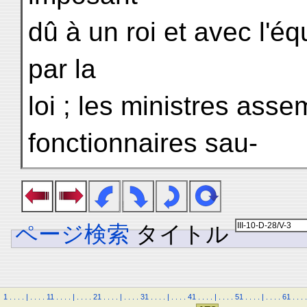
dû à un roi et avec l'é
par la
loi ; les ministres asse
fonctionnaires sau-
ページ検索
タイトル
1
.
.
.
.
|
.
.
.
.
11
.
.
.
.
|
.
.
.
.
21
.
.
.
.
|
.
.
.
.
31
.
.
.
.
|
.
.
.
.
41
.
.
.
.
|
.
.
.
.
51
.
.
.
.
|
.
.
.
.
61
.
.
.
.