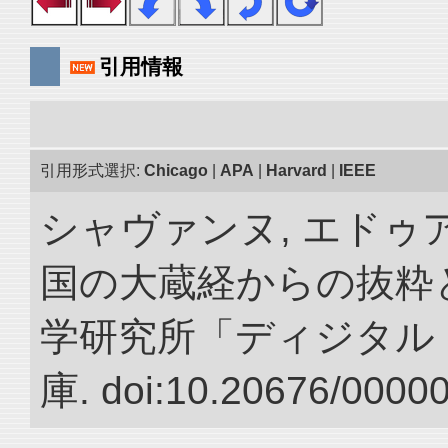
引用情報
引用形式選択:
Chicago
|
APA
|
Harvard
|
IEEE
シャヴァンヌ, エドゥア
国の大蔵経からの抜粋と
学研究所「ディジタル
庫. doi:10.20676/0000