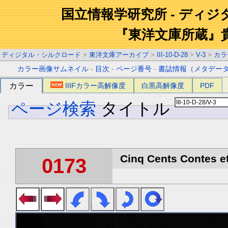
国立情報学研究所 - ディ
『東洋文庫所蔵』
ディジタル・シルクロード
>
東洋文庫アーカイブ
>
III-10-D-28
>
V-3
>
カラ
カラー画像サムネイル
-
目次
-
ページ番号
-
書誌情報（メタデー
カラー
IIIFカラー高解像度
白黒高解像度
PDF
ページ検索
タイトル
Cinq Cents Contes et
0173