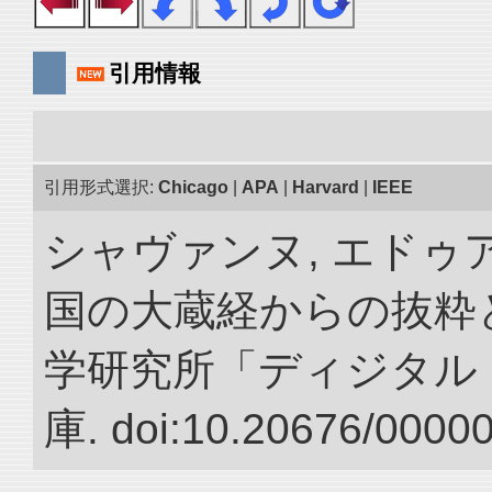
引用情報
引用形式選択:
Chicago
|
APA
|
Harvard
|
IEEE
シャヴァンヌ, エドゥア
国の大蔵経からの抜粋と
学研究所「ディジタル
庫. doi:10.20676/0000