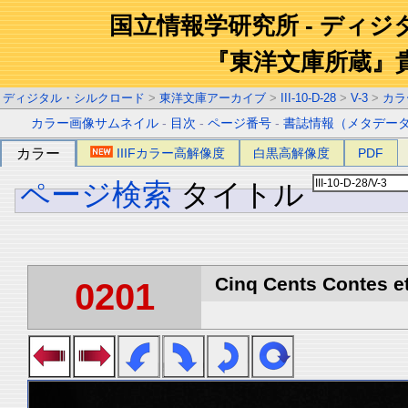
国立情報学研究所 - ディ
『東洋文庫所蔵』
ディジタル・シルクロード
>
東洋文庫アーカイブ
>
III-10-D-28
>
V-3
>
カラ
カラー画像サムネイル
-
目次
-
ページ番号
-
書誌情報（メタデー
カラー
IIIFカラー高解像度
白黒高解像度
PDF
ページ検索
タイトル
Cinq Cents Contes et
0201