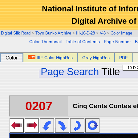
National Institute of Info
Digital Archive 
Digital Silk Road
>
Toyo Bunko Archive
>
III-10-D-28
>
V-3
>
Color Image
Color Thumbnail
-
Table of Contents
-
Page Number
-
B
Color
IIIF Color HighRes
Gray HighRes
PDF
Page Search
Title
0207
Cinq Cents Contes et