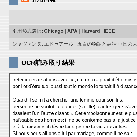
引用形式選択:
Chicago
|
APA
|
Harvard
|
IEEE
シャヴァンヌ, エドゥアール. “五百の物語と寓話 中国の大蔵
OCR読み取り結果
tretenir des relations avec lui, car on craignait d'être mis 
péril et d'être tué; aussi tout le monde le tenait-il à distanc
Quand il se mit à chercher une femme pour son fils,
personne ne voulut lui donner (sa fille), car les gens s'ave
tissaient l'un l'autre disant: « Cet empoisonneur est le plu
haïssable des hommes; il ne se conforme pas à la justice
et à la raison et il désire faire perdre la vie aux autres.
Si nous nous allions à lui par mariage, comme il ne sait