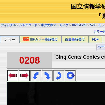
国立情報学
『
ディジタル・シルクロード
>
東洋文庫アーカイブ
>
III-10-D-28
>
V-3
>
カラ
カラー
カラー
IIIFカラー高解像度
白黒高解像度
PDF
ペー
Cinq Cents Contes et
0208