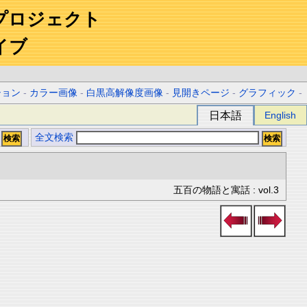
プロジェクト
イブ
ション
-
カラー画像
-
白黒高解像度画像
-
見開きページ
-
グラフィック
-
日本語
English
全文検索
五百の物語と寓話 : vol.3