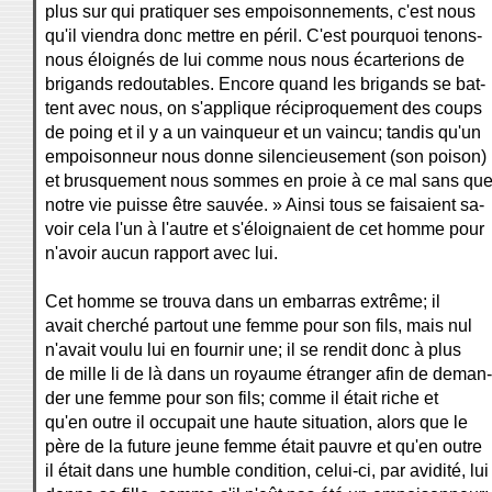
plus sur qui pratiquer ses empoisonnements, c'est nous
qu'il viendra donc mettre en péril. C'est pourquoi tenons-
nous éloignés de lui comme nous nous écarterions de
brigands redoutables. Encore quand les brigands se bat-
tent avec nous, on s'applique réciproquement des coups
de poing et il y a un vainqueur et un vaincu; tandis qu'un
empoisonneur nous donne silencieusement (son poison)
et brusquement nous sommes en proie à ce mal sans qu
notre vie puisse être sauvée. » Ainsi tous se faisaient sa-
voir cela l'un à l'autre et s'éloignaient de cet homme pour
n'avoir aucun rapport avec lui.
Cet homme se trouva dans un embarras extrême; il
avait cherché partout une femme pour son fils, mais nul
n'avait voulu lui en fournir une; il se rendit donc à plus
de mille li de là dans un royaume étranger afin de deman-
der une femme pour son fils; comme il était riche et
qu'en outre il occupait une haute situation, alors que le
père de la future jeune femme était pauvre et qu'en outre
il était dans une humble condition, celui-ci, par avidité, lui