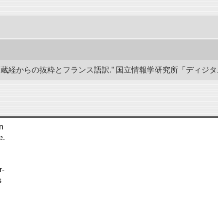
経からの抜粋とフランス語訳.” 国立情報学研究所「ディジタル・シルクロ
en
e.
r-
s