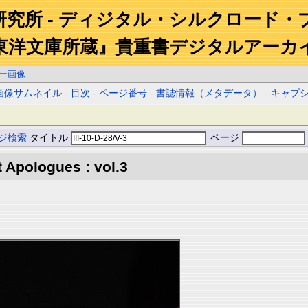
研究所 - ディジタル・シルクロード・
東洋文庫所蔵』貴重書デジタルアーカ
ー画像
画像サムネイル
-
目次
-
ページ番号
-
書誌情報（メタデータ）
-
キャプ
ジ検索
タイトル
ページ
 Apologues : vol.3