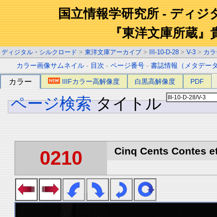
国立情報学研究所 - ディ
『東洋文庫所蔵』
ディジタル・シルクロード
>
東洋文庫アーカイブ
>
III-10-D-28
>
V-3
>
カラ
カラー画像サムネイル
-
目次
-
ページ番号
-
書誌情報（メタデー
カラー
IIIFカラー高解像度
白黒高解像度
PDF
ページ検索
タイトル
Cinq Cents Contes et
0210