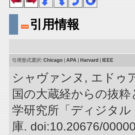
引用情報
引用形式選択:
Chicago
|
APA
|
Harvard
|
IEEE
シャヴァンヌ, エドゥア
国の大蔵経からの抜粋と
学研究所「ディジタル
庫. doi:10.20676/0000