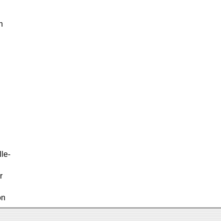
n
le-
r
on