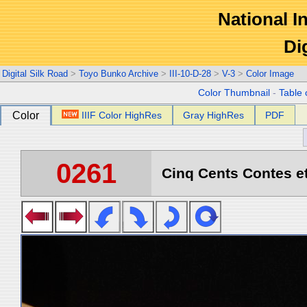
National In
Di
Digital Silk Road
>
Toyo Bunko Archive
>
III-10-D-28
>
V-3
>
Color Image
Color Thumbnail
-
Table 
Color
IIIF Color HighRes
Gray HighRes
PDF
0261
Cinq Cents Contes et