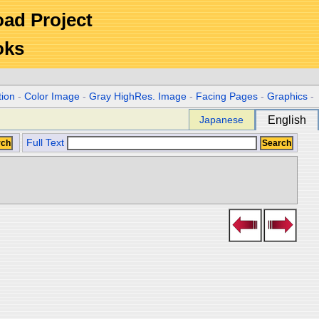
Road Project
oks
tion
-
Color Image
-
Gray HighRes. Image
-
Facing Pages
-
Graphics
-
Japanese
English
Full Text