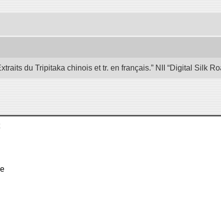
its du Tripitaka chinois et tr. en français.” NII “Digital Silk
re