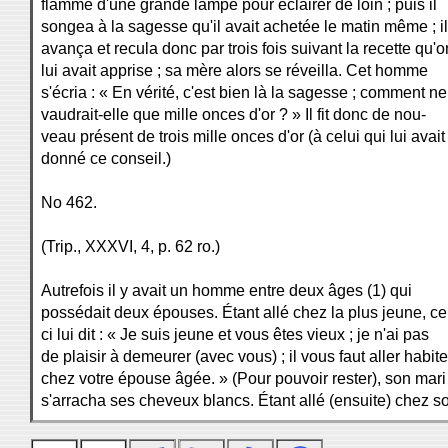
flamme d'une grande lampe pour éclairer de loin ; puis il
songea à la sagesse qu'il avait achetée le matin même ; il
avança et recula donc par trois fois suivant la recette qu'o
lui avait apprise ; sa mère alors se réveilla. Cet homme
s'écria : « En vérité, c'est bien là la sagesse ; comment ne
vaudrait-elle que mille onces d'or ? » Il fit donc de nou-
veau présent de trois mille onces d'or (à celui qui lui avait
donné ce conseil.)
No 462.
(Trip., XXXVI, 4, p. 62 ro.)
Autrefois il y avait un homme entre deux âges (1) qui
possédait deux épouses. Étant allé chez la plus jeune, cel
ci lui dit : « Je suis jeune et vous êtes vieux ; je n'ai pas
de plaisir à demeurer (avec vous) ; il vous faut aller habite
chez votre épouse âgée. » (Pour pouvoir rester), son mari
s'arracha ses cheveux blancs. Étant allé (ensuite) chez s