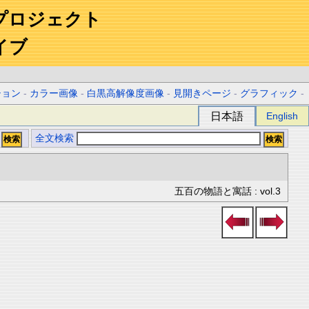
プロジェクト
イブ
ション
-
カラー画像
-
白黒高解像度画像
-
見開きページ
-
グラフィック
-
日本語
English
全文検索
五百の物語と寓話 : vol.3