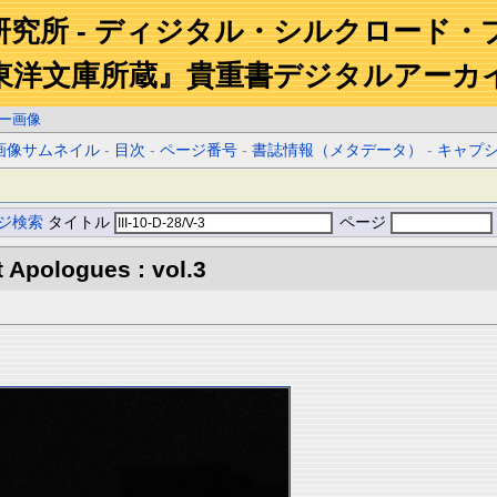
研究所 - ディジタル・シルクロード・
東洋文庫所蔵』貴重書デジタルアーカ
ー画像
画像サムネイル
-
目次
-
ページ番号
-
書誌情報（メタデータ）
-
キャプ
ジ検索
タイトル
ページ
 Apologues : vol.3