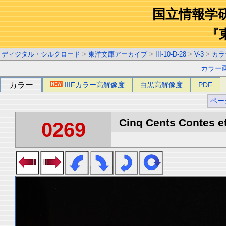
国立情報学
『
ディジタル・シルクロード
>
東洋文庫アーカイブ
>
III-10-D-28
>
V-3
>
カラ
カラー
カラー
IIIFカラー高解像度
白黒高解像度
PDF
ペー
Cinq Cents Contes et
0269