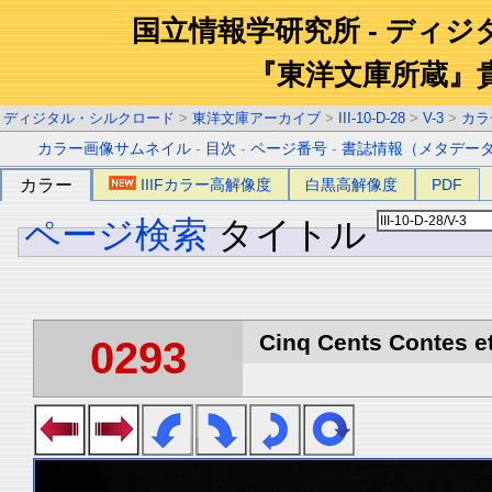
国立情報学研究所 - ディ
『東洋文庫所蔵』
ディジタル・シルクロード
>
東洋文庫アーカイブ
>
III-10-D-28
>
V-3
>
カラ
カラー画像サムネイル
-
目次
-
ページ番号
-
書誌情報（メタデー
カラー
IIIFカラー高解像度
白黒高解像度
PDF
ページ検索
タイトル
Cinq Cents Contes et
0293