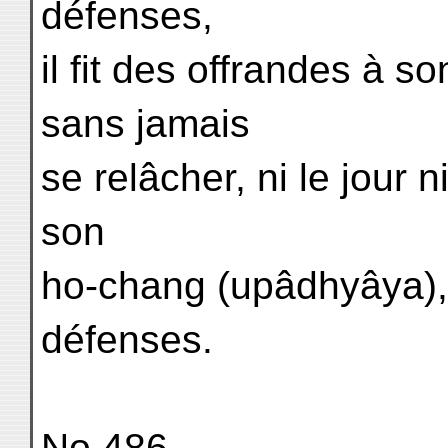
défenses,
il fit des offrandes à 
sans jamais
se relâcher, ni le jour n
son
ho-chang (upâdhyâya), i
défenses.
No 486.