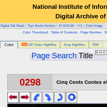
National Institute of Info
Digital Archive 
Digital Silk Road
>
Toyo Bunko Archive
>
III-10-D-28
>
V-3
>
Color Image
Color Thumbnail
-
Table of Contents
-
Page Number
-
B
Color
IIIF Color HighRes
Gray HighRes
PDF
Page Search
Title
0298
Cinq Cents Contes et