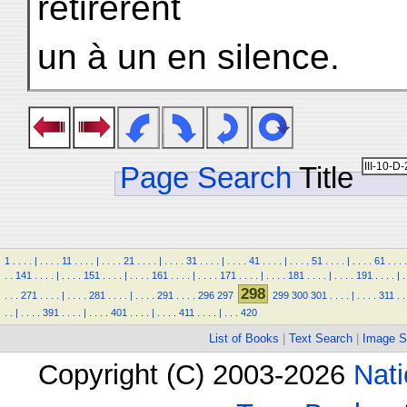
retirèrent
un à un en silence.
Page Search
Title
1
.
.
.
.
|
.
.
.
.
11
.
.
.
.
|
.
.
.
.
21
.
.
.
.
|
.
.
.
.
31
.
.
.
.
|
.
.
.
.
41
.
.
.
.
|
.
.
.
.
51
.
.
.
.
|
.
.
.
.
61
.
.
.
.
.
.
141
.
.
.
.
|
.
.
.
.
151
.
.
.
.
|
.
.
.
.
161
.
.
.
.
|
.
.
.
.
171
.
.
.
.
|
.
.
.
.
181
.
.
.
.
|
.
.
.
.
191
.
.
.
.
|
.
298
.
.
.
271
.
.
.
.
|
.
.
.
.
281
.
.
.
.
|
.
.
.
.
291
.
.
.
.
296
297
299
300
301
.
.
.
.
|
.
.
.
.
311
.
.
.
.
|
.
.
.
.
391
.
.
.
.
|
.
.
.
.
401
.
.
.
.
|
.
.
.
.
411
.
.
.
.
|
.
.
.
420
List of Books
|
Text Search
|
Image S
Copyright (C) 2003-2026
Nati