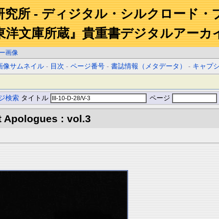
研究所 - ディジタル・シルクロード・
東洋文庫所蔵』貴重書デジタルアーカ
ー画像
画像サムネイル
-
目次
-
ページ番号
-
書誌情報（メタデータ）
-
キャプ
ジ検索
タイトル
ページ
 Apologues : vol.3