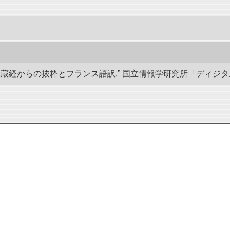
経からの抜粋とフランス語訳.” 国立情報学研究所「ディジタル・シルクロ