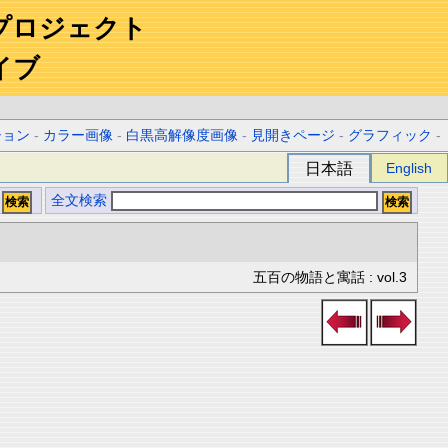
プロジェクト
イブ
ション
-
カラー画像
-
白黒高解像度画像
-
見開きページ
-
グラフィック
-
日本語
English
全文検索
五百の物語と寓話 : vol.3