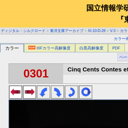
国立情報学
『
ディジタル・シルクロード
>
東洋文庫アーカイブ
>
III-10-D-28
>
V-3
>
カラ
カラー
カラー
IIIFカラー高解像度
白黒高解像度
PDF
ペー
Cinq Cents Contes et
0301