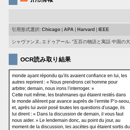
引用形式選択:
Chicago
|
APA
|
Harvard
|
IEEE
シャヴァンヌ, エドゥアール. “五百の物語と寓話 中国の大蔵
OCR読み取り結果
monde ayant répondu qu'ils avaient confiance en lui, les
autres reprirent : « Nous prendrons cet homme pour
arbitre; demain, nous irons l'interroger. »
Cette nuit même, les brahmanes qui étaient restés dans
le monde allèrent par avance auprès de l'ermite P'o-seou,
et, après lui avoir posé toutes les questions d'usage, ils
lui dirent : « Dans la discussion de demain, il vous faut
nous aider. » Le lendemain donc, au point du jour, au
moment de la discussion, les ascètes qui étaient sortis du