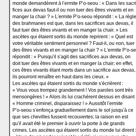
monde demandèrent à l'ermite P'o-seou : « Dans les sacri
fices aux devas faut-il ou non tuer des êtres vivants et en
manger la chair ? » L'ermite P'o-seou répondit : « La règl
des brahmanes est que, dans les sacrifices aux devas, il
faut tuer des êtres vivants et en manger la chair. » Les
ascètes qui étaient sortis du monde reprirent : « Quel est
votre véritable sentiment personnel ? Faut-il, ou non, tuer
des êtres vivants et en manger la chair ? » L'ermite P'o-s
répondit : « Puisqu'il s'agit des sacrifices aux devas, on
doit tuer des êtres vivants et en manger la chair; en effet,
ces êtres vivants étant morts dans un sacrifice aux devas,
ils pourront renaître en haut dans les cieux. »
Les ascètes qui étaient sortis du monde s'écrièrent :
« Vous vous trompez grandement ! Vos paroles sont très
mensongères ! » Alors ils lui crachèrent dessus en disant 
« Homme criminel, disparaissez ! » Aussitôt l'ermite
P'o-seou s'enfonça graduellement dans le sol jusqu'à ce
que ses chevilles fussent recouvertes; la raison en est
qu'il avait été le premier à ouvrir la porte à de grands
crimes. Les ascètes qui étaient sortis du monde lui dirent 