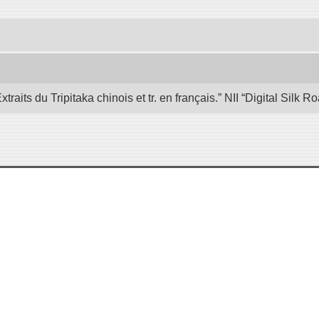
its du Tripitaka chinois et tr. en français.” NII “Digital Silk