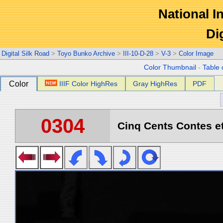
National In
Di
Digital Silk Road
>
Toyo Bunko Archive
>
III-10-D-28
>
V-3
>
Color Image
Color Thumbnail
-
Table 
Color
IIIF Color HighRes
Gray HighRes
PDF
0304
Cinq Cents Contes et