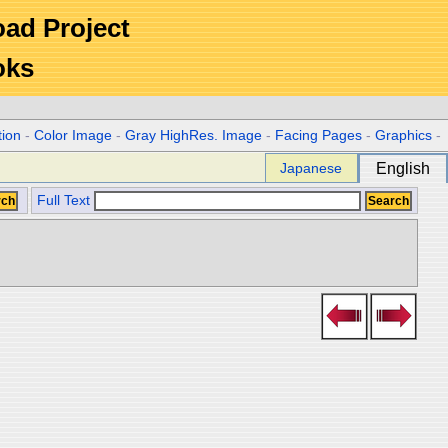
Road Project
oks
tion
-
Color Image
-
Gray HighRes. Image
-
Facing Pages
-
Graphics
-
Japanese
English
Full Text