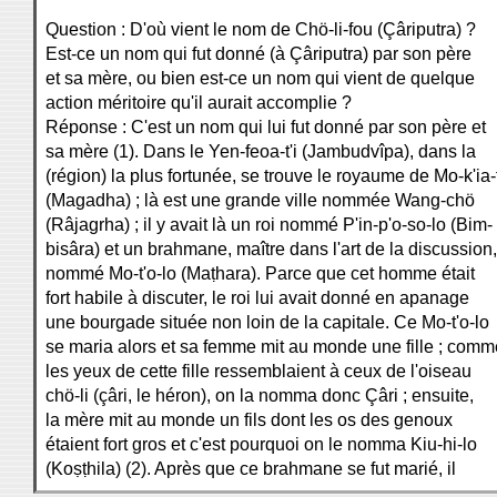
Question : D'où vient le nom de Chö-li-fou (Çâriputra) ?
Est-ce un nom qui fut donné (à Çâriputra) par son père
et sa mère, ou bien est-ce un nom qui vient de quelque
action méritoire qu'il aurait accomplie ?
Réponse : C'est un nom qui lui fut donné par son père et
sa mère (1). Dans le Yen-feoa-t'i (Jambudvîpa), dans la
(région) la plus fortunée, se trouve le royaume de Mo-k'ia-
(Magadha) ; là est une grande ville nommée Wang-chö
(Râjagrha) ; il y avait là un roi nommé P'in-p'o-so-lo (Bim-
bisâra) et un brahmane, maître dans l'art de la discussion,
nommé Mo-t'o-lo (Maṭhara). Parce que cet homme était
fort habile à discuter, le roi lui avait donné en apanage
une bourgade située non loin de la capitale. Ce Mo-t'o-lo
se maria alors et sa femme mit au monde une fille ; comm
les yeux de cette fille ressemblaient à ceux de l'oiseau
chö-li (çâri, le héron), on la nomma donc Çâri ; ensuite,
la mère mit au monde un fils dont les os des genoux
étaient fort gros et c'est pourquoi on le nomma Kiu-hi-lo
(Koṣṭhila) (2). Après que ce brahmane se fut marié, il