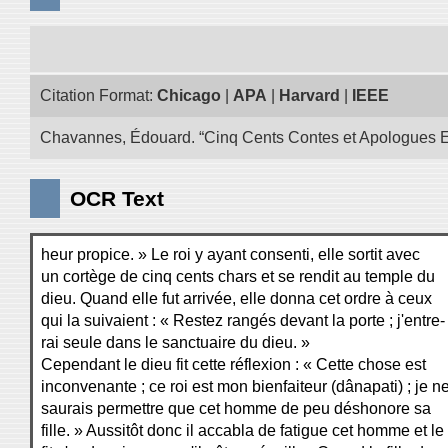
Citation Format:
Chicago
|
APA
|
Harvard
|
IEEE
Chavannes, Édouard. “Cinq Cents Contes et Apologues Extra
OCR Text
heur propice. » Le roi y ayant consenti, elle sortit avec
un cortège de cinq cents chars et se rendit au temple du
dieu. Quand elle fut arrivée, elle donna cet ordre à ceux
qui la suivaient : « Restez rangés devant la porte ; j'entre-
rai seule dans le sanctuaire du dieu. »
Cependant le dieu fit cette réflexion : « Cette chose est
inconvenante ; ce roi est mon bienfaiteur (dânapati) ; je n
saurais permettre que cet homme de peu déshonore sa
fille. » Aussitôt donc il accabla de fatigue cet homme et le