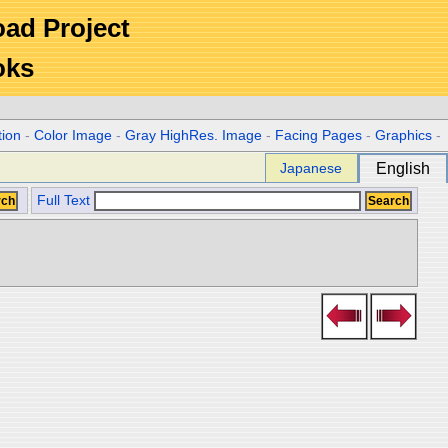
Road Project
oks
tion
-
Color Image
-
Gray HighRes. Image
-
Facing Pages
-
Graphics
-
Japanese
English
Full Text