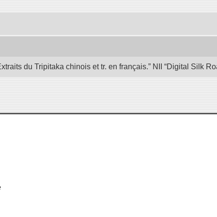
its du Tripitaka chinois et tr. en français.” NII “Digital Silk
e