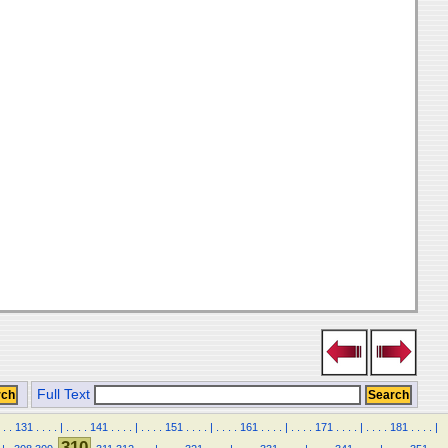
Full Text
.
.
131
.
.
.
.
|
.
.
.
.
141
.
.
.
.
|
.
.
.
.
151
.
.
.
.
|
.
.
.
.
161
.
.
.
.
|
.
.
.
.
171
.
.
.
.
|
.
.
.
.
181
.
.
.
.
|
310