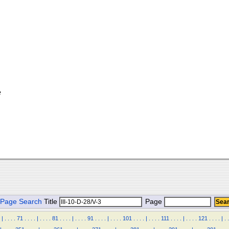
e
Page Search
Title
Page
|
.
.
.
.
71
.
.
.
.
|
.
.
.
.
81
.
.
.
.
|
.
.
.
.
91
.
.
.
.
|
.
.
.
.
101
.
.
.
.
|
.
.
.
.
111
.
.
.
.
|
.
.
.
.
121
.
.
.
.
|
.
.