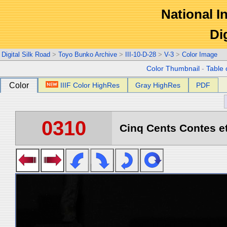
National In
Di
Digital Silk Road
>
Toyo Bunko Archive
>
III-10-D-28
>
V-3
>
Color Image
Color Thumbnail
-
Table 
Color
IIIF Color HighRes
Gray HighRes
PDF
0310
Cinq Cents Contes et