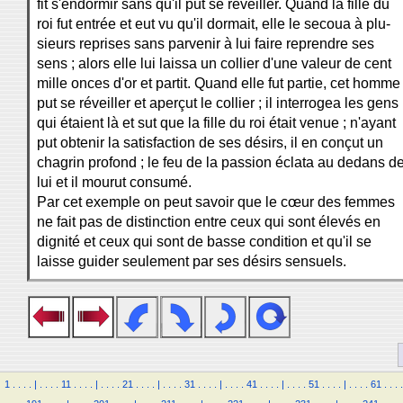
fit s'endormir sans qu'il pût se réveiller. Quand la fille du
roi fut entrée et eut vu qu'il dormait, elle le secoua à plu-
sieurs reprises sans parvenir à lui faire reprendre ses
sens ; alors elle lui laissa un collier d'une valeur de cent
mille onces d'or et partit. Quand elle fut partie, cet homme
put se réveiller et aperçut le collier ; il interrogea les gens
qui étaient là et sut que la fille du roi était venue ; n'ayant
put obtenir la satisfaction de ses désirs, il en conçut un
chagrin profond ; le feu de la passion éclata au dedans d
lui et il mourut consumé.
Par cet exemple on peut savoir que le cœur des femmes
ne fait pas de distinction entre ceux qui sont élevés en
dignité et ceux qui sont de basse condition et qu'il se
laisse guider seulement par ses désirs sensuels.
1
.
.
.
.
|
.
.
.
.
11
.
.
.
.
|
.
.
.
.
21
.
.
.
.
|
.
.
.
.
31
.
.
.
.
|
.
.
.
.
41
.
.
.
.
|
.
.
.
.
51
.
.
.
.
|
.
.
.
.
61
.
.
.
.