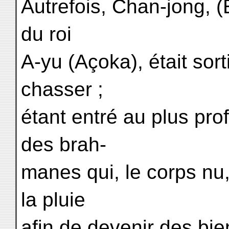
Autrefois, Chan-jong, (E
du roi
A-yu (Açoka), était sorti
chasser ;
étant entré au plus pro
des brah-
manes qui, le corps nu,
la pluie
afin de devenir des bie