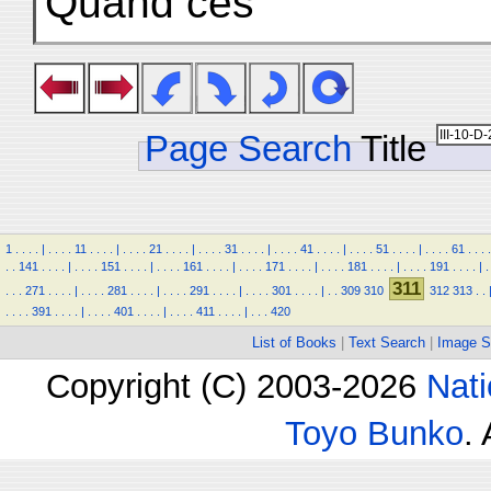
Quand ces
Page Search
Title
1
.
.
.
.
|
.
.
.
.
11
.
.
.
.
|
.
.
.
.
21
.
.
.
.
|
.
.
.
.
31
.
.
.
.
|
.
.
.
.
41
.
.
.
.
|
.
.
.
.
51
.
.
.
.
|
.
.
.
.
61
.
.
.
.
.
.
141
.
.
.
.
|
.
.
.
.
151
.
.
.
.
|
.
.
.
.
161
.
.
.
.
|
.
.
.
.
171
.
.
.
.
|
.
.
.
.
181
.
.
.
.
|
.
.
.
.
191
.
.
.
.
|
.
311
.
.
.
271
.
.
.
.
|
.
.
.
.
281
.
.
.
.
|
.
.
.
.
291
.
.
.
.
|
.
.
.
.
301
.
.
.
.
|
.
.
309
310
312
313
.
.
.
.
.
.
391
.
.
.
.
|
.
.
.
.
401
.
.
.
.
|
.
.
.
.
411
.
.
.
.
|
.
.
.
420
List of Books
|
Text Search
|
Image S
Copyright (C) 2003-2026
Nati
Toyo Bunko
.