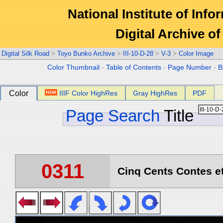
National Institute of Info
Digital Archive 
Digital Silk Road
>
Toyo Bunko Archive
>
III-10-D-28
>
V-3
>
Color Image
Color Thumbnail
-
Table of Contents
-
Page Number
-
B
Color
IIIF Color HighRes
Gray HighRes
PDF
Page Search
Title
0311
Cinq Cents Contes et