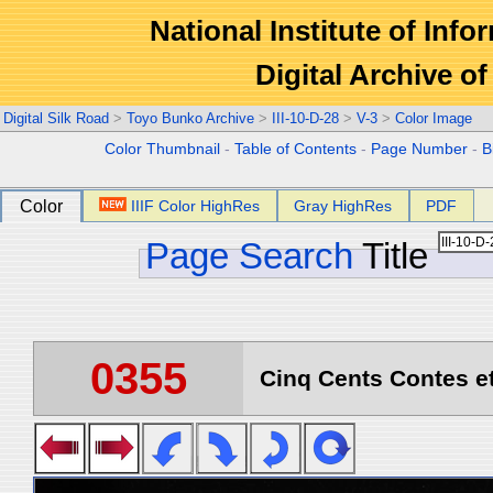
National Institute of Info
Digital Archive 
Digital Silk Road
>
Toyo Bunko Archive
>
III-10-D-28
>
V-3
>
Color Image
Color Thumbnail
-
Table of Contents
-
Page Number
-
B
Color
IIIF Color HighRes
Gray HighRes
PDF
Page Search
Title
0355
Cinq Cents Contes et