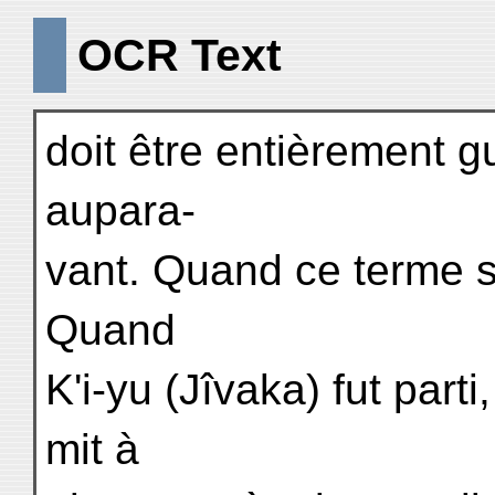
OCR Text
doit être entièrement gué
aupara-
vant. Quand ce terme se
Quand
K'i-yu (Jîvaka) fut parti
mit à