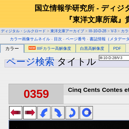
国立情報学研究所 - ディ
『東洋文庫所蔵』
ディジタル・シルクロード
>
東洋文庫アーカイブ
>
III-10-D-28
>
V-3
>
カラ
カラー画像サムネイル
-
目次
-
ページ番号
-
書誌情報（メタデー
カラー
IIIFカラー高解像度
白黒高解像度
PDF
ページ検索
タイトル
Cinq Cents Contes et
0359