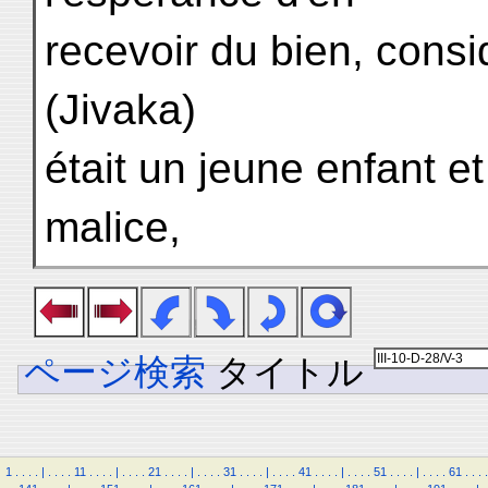
recevoir du bien, consid
(Jivaka)
était un jeune enfant e
malice,
ページ検索
タイトル
1
.
.
.
.
|
.
.
.
.
11
.
.
.
.
|
.
.
.
.
21
.
.
.
.
|
.
.
.
.
31
.
.
.
.
|
.
.
.
.
41
.
.
.
.
|
.
.
.
.
51
.
.
.
.
|
.
.
.
.
61
.
.
.
.