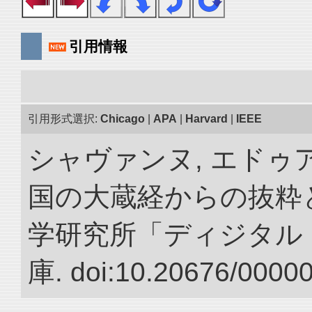
引用情報
引用形式選択:
Chicago
|
APA
|
Harvard
|
IEEE
シャヴァンヌ, エドゥア
国の大蔵経からの抜粋と
学研究所「ディジタル
庫. doi:10.20676/0000