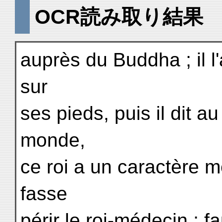
OCR読み取り結果
auprès du Buddha ; il l
sur
ses pieds, puis il dit 
monde,
ce roi a un caractère mé
fasse
périr le roi-médecin ; fa