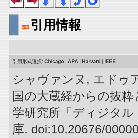
引用情報
引用形式選択:
Chicago
|
APA
|
Harvard
|
IEEE
シャヴァンヌ, エドゥア
国の大蔵経からの抜粋と
学研究所「ディジタル
庫. doi:10.20676/0000