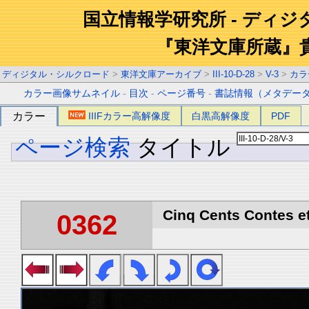
国立情報学研究所 - ディ
『東洋文庫所蔵』
ディジタル・シルクロード
>
東洋文庫アーカイブ
>
III-10-D-28
>
V-3
>
カラ
カラー画像サムネイル
-
目次
-
ページ番号
-
書誌情報（メタデー
カラー
IIIFカラー高解像度
白黒高解像度
PDF
ページ検索
タイトル
Cinq Cents Contes et
0362