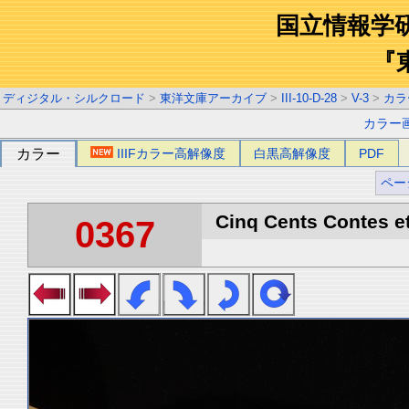
国立情報学
『
ディジタル・シルクロード
>
東洋文庫アーカイブ
>
III-10-D-28
>
V-3
>
カラ
カラー
カラー
IIIFカラー高解像度
白黒高解像度
PDF
ペー
Cinq Cents Contes et
0367