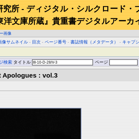
研究所 - ディジタル・シルクロード・
東洋文庫所蔵』貴重書デジタルアーカ
ー画像
画像サムネイル
-
目次
-
ページ番号
-
書誌情報（メタデータ）
-
キャプ
ジ検索
タイトル
ページ
 Apologues : vol.3