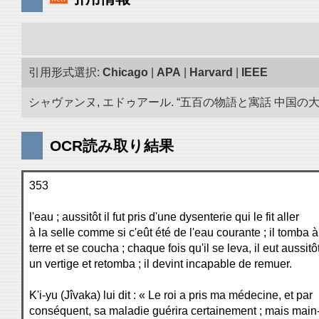
引用形式選択:
Chicago
|
APA
|
Harvard
|
IEEE
シャヴァンヌ, エドゥアール. “五百の物語と寓話 中国の大蔵
OCR読み取り結果
353
l'eau ; aussitôt il fut pris d'une dysenterie qui le fit aller
à la selle comme si c'eût été de l'eau courante ; il tomba à
terre et se coucha ; chaque fois qu'il se leva, il eut aussitô
un vertige et retomba ; il devint incapable de remuer.
K'i-yu (Jîvaka) lui dit : « Le roi a pris ma médecine, et par
conséquent, sa maladie guérira certainement ; mais main