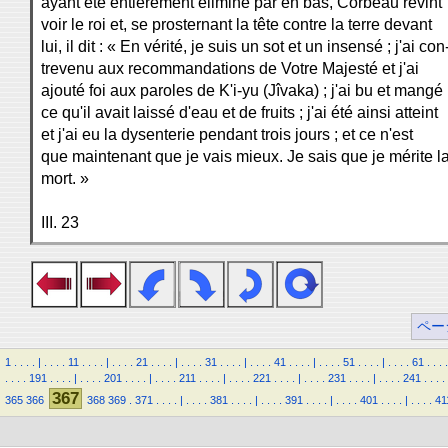
ayant été entièrement éliminé par en bas, Corbeau revint
voir le roi et, se prosternant la tête contre la terre devant
lui, il dit : « En vérité, je suis un sot et un insensé ; j'ai con
trevenu aux recommandations de Votre Majesté et j'ai
ajouté foi aux paroles de K'i-yu (Jîvaka) ; j'ai bu et mangé
ce qu'il avait laissé d'eau et de fruits ; j'ai été ainsi atteint
et j'ai eu la dysenterie pendant trois jours ; et ce n'est
que maintenant que je vais mieux. Je sais que je mérite l
mort. »
III. 23
ペー
1
.
.
.
.
|
.
.
.
.
11
.
.
.
.
|
.
.
.
.
21
.
.
.
.
|
.
.
.
.
31
.
.
.
.
|
.
.
.
.
41
.
.
.
.
|
.
.
.
.
51
.
.
.
.
|
.
.
.
.
61
.
.
.
.
.
.
.
.
191
.
.
.
.
|
.
.
.
.
201
.
.
.
.
|
.
.
.
.
211
.
.
.
.
|
.
.
.
.
221
.
.
.
.
|
.
.
.
.
231
.
.
.
.
|
.
.
.
.
241
.
.
.
.
367
365
366
368
369
.
371
.
.
.
.
|
.
.
.
.
381
.
.
.
.
|
.
.
.
.
391
.
.
.
.
|
.
.
.
.
401
.
.
.
.
|
.
.
.
.
41