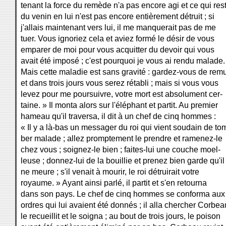
tenant la force du remède n'a pas encore agi et ce qui res
du venin en lui n'est pas encore entièrement détruit ; si
j'allais maintenant vers lui, il me manquerait pas de me
tuer. Vous ignoriez cela et aviez formé le désir de vous
emparer de moi pour vous acquitter du devoir qui vous
avait été imposé ; c'est pourquoi je vous ai rendu malade.
Mais cette maladie est sans gravité : gardez-vous de rem
et dans trois jours vous serez rétabli ; mais si vous vous
levez pour me poursuivre, votre mort est absolument cer-
taine. » Il monta alors sur l'éléphant et partit. Au premier
hameau qu'il traversa, il dit à un chef de cinq hommes :
« Il y a là-bas un messager du roi qui vient soudain de to
ber malade ; allez promptement le prendre et ramenez-le
chez vous ; soignez-le bien ; faites-lui une couche moel-
leuse ; donnez-lui de la bouillie et prenez bien garde qu'il
ne meure ; s'il venait à mourir, le roi détruirait votre
royaume. » Ayant ainsi parlé, il partit et s'en retourna
dans son pays. Le chef de cinq hommes se conforma aux
ordres qui lui avaient été donnés ; il alla chercher Corbea
le recueillit et le soigna ; au bout de trois jours, le poison