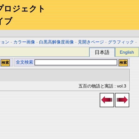
プロジェクト
イブ
ション
-
カラー画像
-
白黒高解像度画像
-
見開きページ
-
グラフィック
-
日本語
English
全文検索
五百の物語と寓話 : vol.3