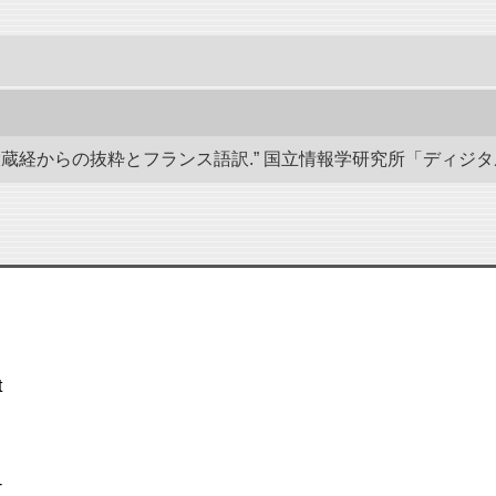
経からの抜粋とフランス語訳.” 国立情報学研究所「ディジタル・シルクロ
t
-