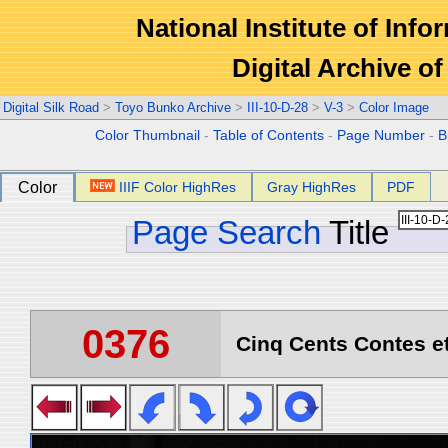
National Institute of Info
Digital Archive 
Digital Silk Road
>
Toyo Bunko Archive
>
III-10-D-28
>
V-3
>
Color Image
Color Thumbnail
-
Table of Contents
-
Page Number
-
B
Color
IIIF Color HighRes
Gray HighRes
PDF
Page Search
Title
0376
Cinq Cents Contes et