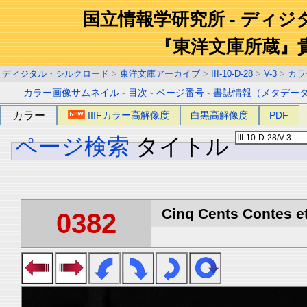
国立情報学研究所 - ディ
『東洋文庫所蔵』
ディジタル・シルクロード
>
東洋文庫アーカイブ
>
III-10-D-28
>
V-3
>
カラ
カラー画像サムネイル
-
目次
-
ページ番号
-
書誌情報（メタデー
カラー
IIIFカラー高解像度
白黒高解像度
PDF
ページ検索
タイトル
Cinq Cents Contes et
0382