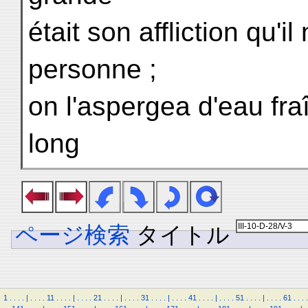
était son affliction qu'i
personne ;
on l'aspergea d'eau fra
long
ページ検索
タイトル
1
.
.
.
.
|
.
.
.
.
11
.
.
.
.
|
.
.
.
.
21
.
.
.
.
|
.
.
.
.
31
.
.
.
.
|
.
.
.
.
41
.
.
.
.
|
.
.
.
.
51
.
.
.
.
|
.
.
.
.
61
.
.
.
.