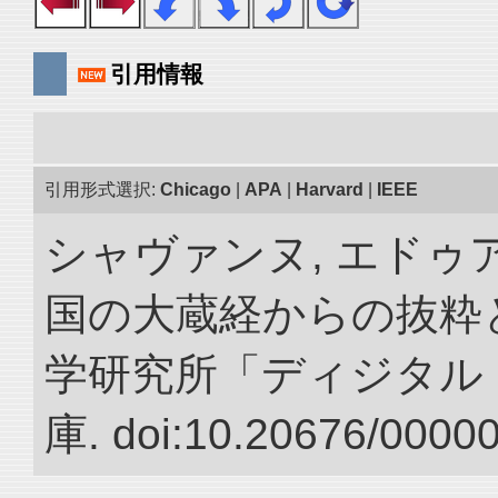
引用情報
引用形式選択:
Chicago
|
APA
|
Harvard
|
IEEE
シャヴァンヌ, エドゥア
国の大蔵経からの抜粋と
学研究所「ディジタル
庫. doi:10.20676/0000