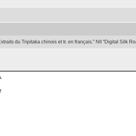
its du Tripitaka chinois et tr. en français.” NII “Digital Silk
a.
z