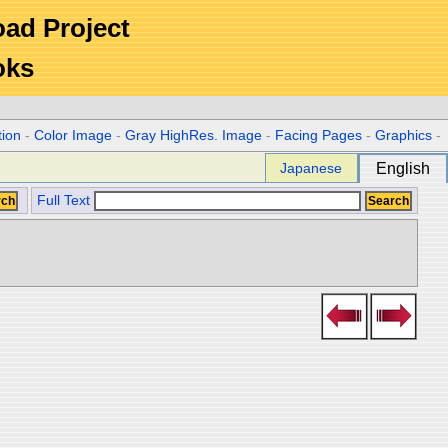
Road Project
oks
tion
-
Color Image
-
Gray HighRes. Image
-
Facing Pages
-
Graphics
-
Japanese
English
Full Text