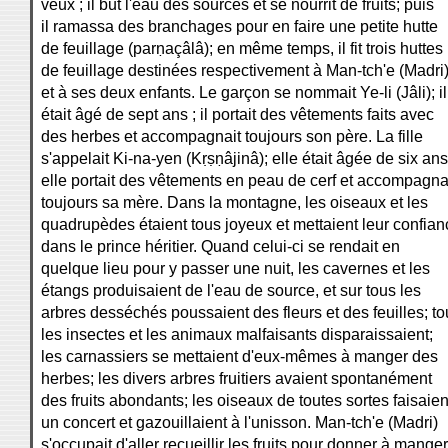
veux ; il but l'eau des sources et se nourrit de fruits; puis
il ramassa des branchages pour en faire une petite hutte
de feuillage (parṇaçâlâ); en même temps, il fit trois huttes
de feuillage destinées respectivement à Man-tch'e (Madri
et à ses deux enfants. Le garçon se nommait Ye-li (Jâli); il
était âgé de sept ans ; il portait des vêtements faits avec
des herbes et accompagnait toujours son père. La fille
s'appelait Ki-na-yen (Kṛṣṇâjinâ); elle était âgée de six ans
elle portait des vêtements en peau de cerf et accompagna
toujours sa mère. Dans la montagne, les oiseaux et les
quadrupèdes étaient tous joyeux et mettaient leur confian
dans le prince héritier. Quand celui-ci se rendait en
quelque lieu pour y passer une nuit, les cavernes et les
étangs produisaient de l'eau de source, et sur tous les
arbres desséchés poussaient des fleurs et des feuilles; to
les insectes et les animaux malfaisants disparaissaient;
les carnassiers se mettaient d'eux-mêmes à manger des
herbes; les divers arbres fruitiers avaient spontanément
des fruits abondants; les oiseaux de toutes sortes faisaien
un concert et gazouillaient à l'unisson. Man-tch'e (Madri)
s'occupait d'aller recueillir les fruits pour donner à manger