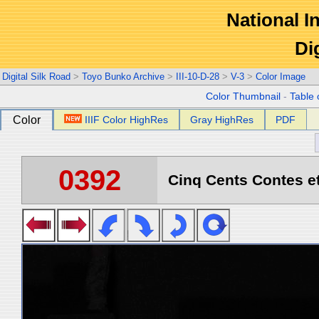
National In
Di
Digital Silk Road
>
Toyo Bunko Archive
>
III-10-D-28
>
V-3
>
Color Image
Color Thumbnail
-
Table 
Color
IIIF Color HighRes
Gray HighRes
PDF
0392
Cinq Cents Contes et