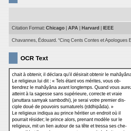
Citation Format:
Chicago
|
APA
|
Harvard
|
IEEE
Chavannes, Édouard. “Cinq Cents Contes et Apologues Extra
OCR Text
chait à obtenir, il déclara qu'il désirait obtenir le mahâyân
Le religieux lui dit : « Tels étant vos mérites, vous ob-
tiendrez le mahâyâna avant longtemps. Quand vous aure
atteint à la sagesse sans supérieure, correcte et vraie
(anuttara samyak sambodhi), je serai votre premier dis-
ciple doué de pouvoirs surnaturels (ṛddhipâda). »
Le religieux indiqua au prince héritier un endroit où il
pourrait résider; le prince alors, prenant modèle sur le
religieux, mit un lien autour de sa tête et tressa ses che-