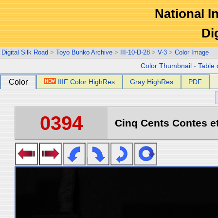
National In
Di
Digital Silk Road
>
Toyo Bunko Archive
>
III-10-D-28
>
V-3
>
Color Image
Color Thumbnail
-
Table 
Color
IIIF Color HighRes
Gray HighRes
PDF
0394
Cinq Cents Contes et