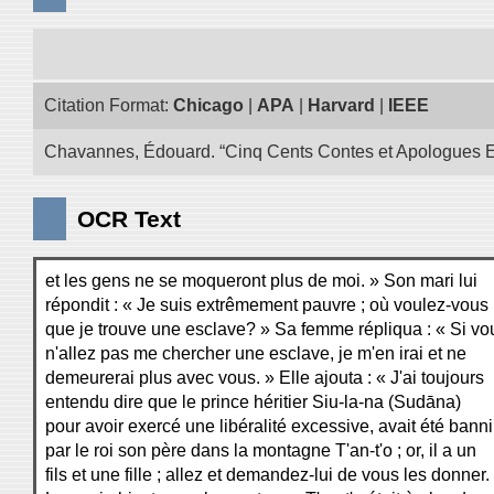
Citation Format:
Chicago
|
APA
|
Harvard
|
IEEE
Chavannes, Édouard. “Cinq Cents Contes et Apologues Extra
OCR Text
et les gens ne se moqueront plus de moi. » Son mari lui
répondit : « Je suis extrêmement pauvre ; où voulez-vous
que je trouve une esclave? » Sa femme répliqua : « Si vo
n'allez pas me chercher une esclave, je m'en irai et ne
demeurerai plus avec vous. » Elle ajouta : « J'ai toujours
entendu dire que le prince héritier Siu-la-na (Sudāna)
pour avoir exercé une libéralité excessive, avait été banni
par le roi son père dans la montagne T'an-t'o ; or, il a un
fils et une fille ; allez et demandez-lui de vous les donner.