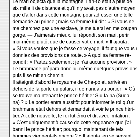
Le mari objecta que la montagne T'an-t'o était à plus de
six mille li de distance et qu'il n'y avait pas d'autre moyen
que d'aller dans cette montagne pour adresser une telle
demande au prince ; mais sa femme lui dit : « Si vous ne
me cherchez pas une esclave, je me tuerai en me coupant
gorge. — J'aimerais mieux, lui répondit son mari, périr
moi-même plutôt que de causer votre mort. » Il ajouta :
« Si vous voulez que je fasse ce voyage, il faut que vous
donniez des provisions de route. » A quoi sa femme ré-
pondit : « Partez seulement ; je n'ai aucune provision. »
Le brahmane prépara donc lui-même quelques provisions
puis il se mit en chemin.
Il atteignit d'abord le royaume de Che-po et, arrivé en
dehors de la porte du palais, il demanda au portier : « Où
se trouve maintenant le prince héritier Siu-la-na (Sudā-
na) ? » Le portier entra aussitôt pour informer le roi qu'un
brahmane était dehors et demandait à voir le prince héri-
tier. A cette nouvelle, le roi fut ému et dit avec irritation :
« C'est uniquement à cause de cette engeance que j'ai
banni le prince héritier; pourquoi maintenant de tels
hommes viennent-ils encore ? » Il ajouta, en se servant