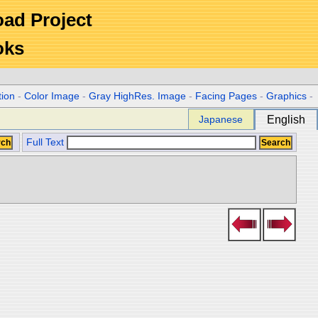
Road Project
oks
tion
-
Color Image
-
Gray HighRes. Image
-
Facing Pages
-
Graphics
-
Japanese
English
Full Text