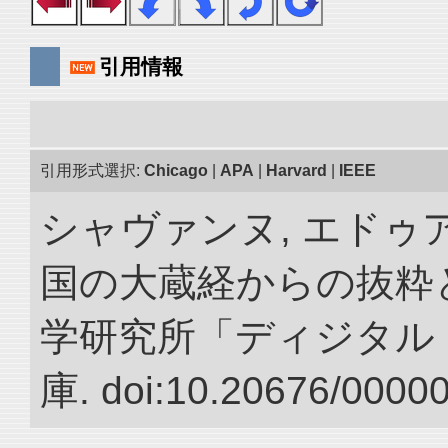
引用情報
引用形式選択:
Chicago
|
APA
|
Harvard
|
IEEE
シャヴァンヌ, エドゥア
国の大蔵経からの抜粋と
学研究所「ディジタル
庫. doi:10.20676/0000