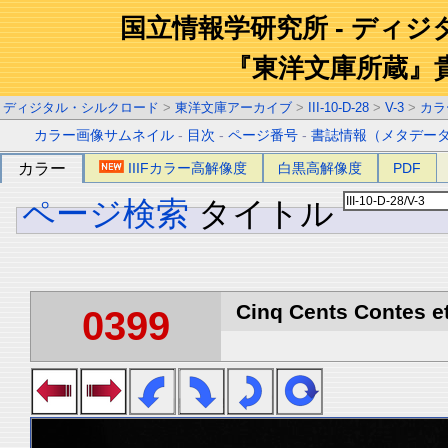
国立情報学研究所 - ディ
『東洋文庫所蔵』
ディジタル・シルクロード
>
東洋文庫アーカイブ
>
III-10-D-28
>
V-3
>
カラ
カラー画像サムネイル
-
目次
-
ページ番号
-
書誌情報（メタデー
カラー
IIIFカラー高解像度
白黒高解像度
PDF
ページ検索
タイトル
Cinq Cents Contes et
0399