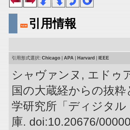
引用情報
引用形式選択:
Chicago
|
APA
|
Harvard
|
IEEE
シャヴァンヌ, エドゥア
国の大蔵経からの抜粋と
学研究所「ディジタル
庫. doi:10.20676/0000