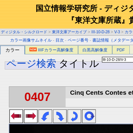
国立情報学研究所 - ディ
『東洋文庫所蔵』
ディジタル・シルクロード
>
東洋文庫アーカイブ
>
III-10-D-28
>
V-3
>
カラ
カラー画像サムネイル
-
目次
-
ページ番号
-
書誌情報（メタデー
カラー
IIIFカラー高解像度
白黒高解像度
PDF
ページ検索
タイトル
Cinq Cents Contes et
0407