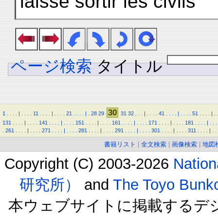
laisse sortir les civils
ページ検索
タイトル
30
1
.
.
.
.
|
.
.
.
.
11
.
.
.
.
|
.
.
.
.
21
.
.
.
.
|
.
28
29
31
32
.
.
.
|
.
.
.
.
41
.
.
.
.
|
.
.
.
.
51
.
.
.
.
|
.
131
.
.
.
.
|
.
.
.
.
141
.
.
.
.
|
.
.
.
.
151
.
.
.
.
|
.
.
.
.
161
.
.
.
.
|
.
.
.
.
171
.
.
.
.
|
.
.
.
.
181
.
.
.
.
|
.
.
.
.
261
.
.
.
.
|
.
.
.
.
271
.
.
.
.
|
.
.
.
.
281
.
.
.
.
|
.
.
.
.
291
.
.
.
.
|
.
.
.
.
301
.
.
.
.
|
.
.
.
.
311
.
.
.
.
|
.
.
書籍リスト
|
全文検索
|
画像検索
|
地図
Copyright (C) 2003-2026
Natio
研究所）
and
The Toyo B
本ウェブサイトに掲載するデ