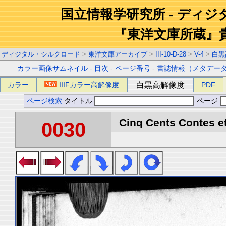
国立情報学研究所 - ディ
『東洋文庫所蔵』
ディジタル・シルクロード
>
東洋文庫アーカイブ
>
III-10-D-28
>
V-4
>
白黒
カラー画像サムネイル
-
目次
-
ページ番号
-
書誌情報（メタデー
カラー
IIIFカラー高解像度
白黒高解像度
PDF
ページ検索
タイトル
ページ
Cinq Cents Contes et
0030