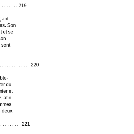
. . . . . . . 219
çant
urs. Son
t et se
son
 sont
 . . . . . . . . . 220
bte-
ter du
ier et
, afin
hommes
e deux.
. . . . . . . . . . 221