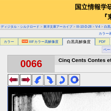
国立情報学
『
ディジタル・シルクロード
>
東洋文庫アーカイブ
>
III-10-D-28
>
V-4
>
白黒
カラー
カラー
IIIFカラー高解像度
白黒高解像度
PDF
ペー
Cinq Cents Contes et
0066