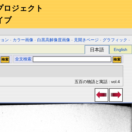
プロジェクト
イブ
ション
-
カラー画像
-
白黒高解像度画像
-
見開きページ
-
グラフィック
-
日本語
English
全文検索
五百の物語と寓話 : vol.4