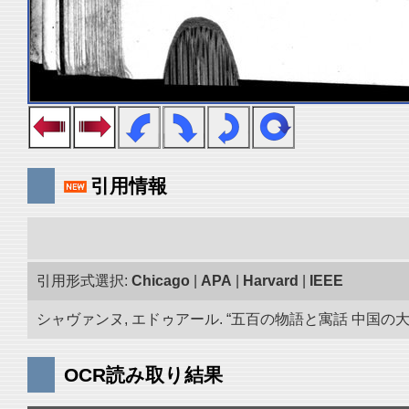
引用情報
引用形式選択:
Chicago
|
APA
|
Harvard
|
IEEE
シャヴァンヌ, エドゥアール. “五百の物語と寓話 中国の大蔵
OCR読み取り結果