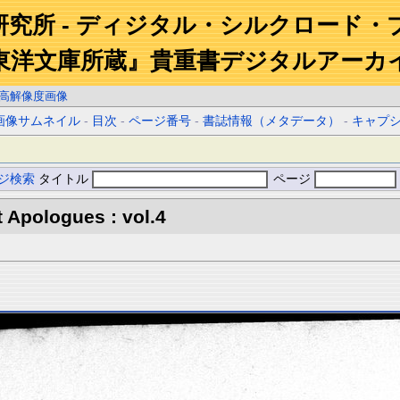
研究所 - ディジタル・シルクロード・
東洋文庫所蔵』貴重書デジタルアーカ
高解像度画像
画像サムネイル
-
目次
-
ページ番号
-
書誌情報（メタデータ）
-
キャプ
ジ検索
タイトル
ページ
 Apologues : vol.4