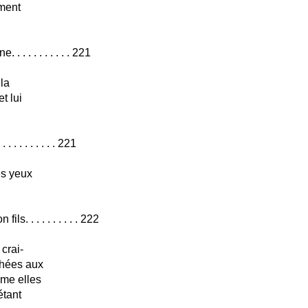
mment
. . . . . . . . . 221
 la
t lui
. . . . . . . . . 221
es yeux
. . . . . . . . . . 222
crai-
chées aux
mme elles
étant