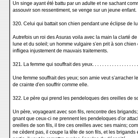
Un singe ayant été battu par un adulte et ne sachant co
assouvir son ressentiment, se venge sur un jeune enfant.
320. Celui qui battait son chien pendant une éclipse de lune. . 
Autrefois un roi des Asuras voila avec la main la clarté de
lune et du soleil; un homme vulgaire s'en prit à son chien e
infligea injustement de mauvais traitements.
321. La femme qui souffrait des yeux. . . . . . . . . . . . . . . . . . . . 
Une femme souffrait des yeux; son amie veut s'arracher l
de crainte d'en souffrir comme elle.
322. Le père qui prend les pendeloques des oreilles de son fils
Un père, voyageant avec son fils, rencontre des brigands; 
gnant que ceux-ci ne prennent les pendeloques d'or atta
oreilles de son fils, il tire ces oreilles avec ses mains; co
ne cèdent pas, il coupe la tête de son fils, et les brigands 