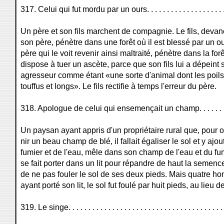
317. Celui qui fut mordu par un ours. . . . . . . . . . . . . . . . . . . . 
Un père et son fils marchent de compagnie. Le fils, devan
son père, pénètre dans une forêt où il est blessé par un o
père qui le voit revenir ainsi maltraité, pénètre dans la forê
dispose à tuer un ascète, parce que son fils lui a dépeint 
agresseur comme étant «une sorte d'animal dont les poils
touffus et longs». Le fils rectifie à temps l'erreur du père.
318. Apologue de celui qui ensemençait un champ. . . . . . . . . .
Un paysan ayant appris d'un propriétaire rural que, pour o
nir un beau champ de blé, il fallait égaliser le sol et y ajou
fumier et de l'eau, mêle dans son champ de l'eau et du fum
se fait porter dans un lit pour répandre de haut la semence
de ne pas fouler le sol de ses deux pieds. Mais quatre 
ayant porté son lit, le sol fut foulé par huit pieds, au lieu d
319. Le singe. . . . . . . . . . . . . . . . . . . . . . . . . . . . . . . . . . . . . . 