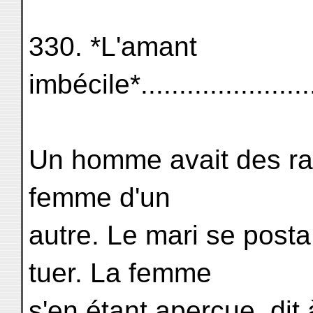
330. *L'amant
imbécile*.......................
Un homme avait des rap
femme d'un
autre. Le mari se posta 
tuer. La femme
s'en étant aperçue, dit 