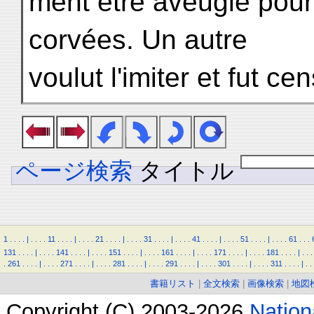
ment être aveugle pour 
corvées. Un autre
voulut l'imiter et fut c
ページ検索
タイトル
1
.
.
.
.
|
.
.
.
.
11
.
.
.
.
|
.
.
.
.
21
.
.
.
.
|
.
.
.
.
31
.
.
.
.
|
.
.
.
.
41
.
.
.
.
|
.
.
.
.
51
.
.
.
.
|
.
.
.
.
61
.
.
.
131
.
.
.
.
|
.
.
.
.
141
.
.
.
.
|
.
.
.
.
151
.
.
.
.
|
.
.
.
.
161
.
.
.
.
|
.
.
.
.
171
.
.
.
.
|
.
.
.
.
181
.
.
.
.
|
.
.
.
.
261
.
.
.
.
|
.
.
.
.
271
.
.
.
.
|
.
.
.
.
281
.
.
.
.
|
.
.
.
.
291
.
.
.
.
|
.
.
.
.
301
.
.
.
.
|
.
.
.
.
311
.
.
.
.
|
.
.
書籍リスト
|
全文検索
|
画像検索
|
地図
Copyright (C) 2003-2026
Natio