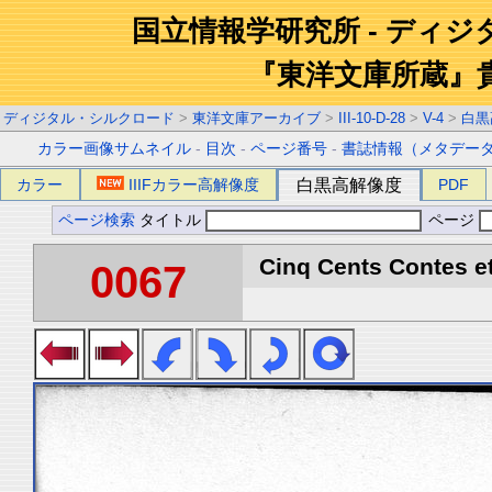
国立情報学研究所 - ディ
『東洋文庫所蔵』
ディジタル・シルクロード
>
東洋文庫アーカイブ
>
III-10-D-28
>
V-4
>
白黒
カラー画像サムネイル
-
目次
-
ページ番号
-
書誌情報（メタデー
カラー
IIIFカラー高解像度
白黒高解像度
PDF
ページ検索
タイトル
ページ
Cinq Cents Contes et
0067