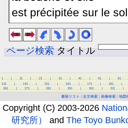
est précipitée sur le sol
ページ検索
タイトル
1
.
.
.
.
|
.
.
.
.
11
.
.
.
.
|
.
.
.
.
21
.
.
.
.
|
.
.
.
.
31
.
.
.
.
|
.
.
.
.
41
.
.
.
.
|
.
.
.
.
51
.
.
.
.
|
.
.
.
.
61
.
.
.
.
131
.
.
.
.
|
.
.
.
.
141
.
.
.
.
|
.
.
.
.
151
.
.
.
.
|
.
.
.
.
161
.
.
.
.
|
.
.
.
.
171
.
.
.
.
|
.
.
.
.
181
.
.
.
.
|
.
.
.
.
261
.
.
.
.
|
.
.
.
.
271
.
.
.
.
|
.
.
.
.
281
.
.
.
.
|
.
.
.
.
291
.
.
.
.
|
.
.
.
.
301
.
.
.
.
|
.
.
.
.
311
.
.
.
.
|
.
.
書籍リスト
|
全文検索
|
画像検索
|
地図
Copyright (C) 2003-2026
Natio
研究所）
and
The Toyo B