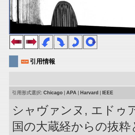
引用情報
引用形式選択:
Chicago
|
APA
|
Harvard
|
IEEE
シャヴァンヌ, エドゥア
国の大蔵経からの抜粋と