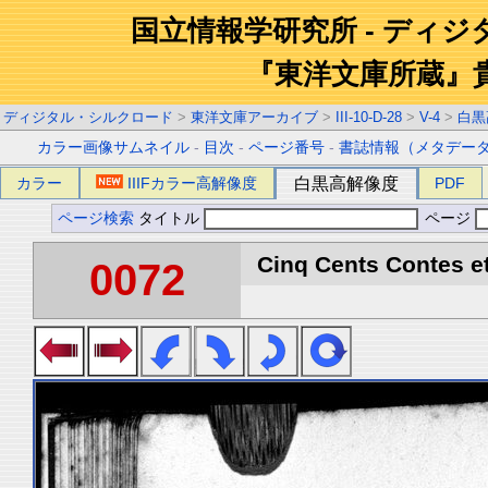
国立情報学研究所 - ディ
『東洋文庫所蔵』
ディジタル・シルクロード
>
東洋文庫アーカイブ
>
III-10-D-28
>
V-4
>
白黒
カラー画像サムネイル
-
目次
-
ページ番号
-
書誌情報（メタデー
カラー
IIIFカラー高解像度
白黒高解像度
PDF
ページ検索
タイトル
ページ
Cinq Cents Contes et
0072