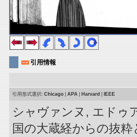
引用情報
引用形式選択:
Chicago
|
APA
|
Harvard
|
IEEE
シャヴァンヌ, エドゥア
国の大蔵経からの抜粋と