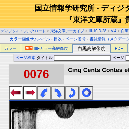
国立情報学研究所 - ディ
『東洋文庫所蔵』
ディジタル・シルクロード
>
東洋文庫アーカイブ
>
III-10-D-28
>
V-4
>
白黒
カラー画像サムネイル
-
目次
-
ページ番号
-
書誌情報（メタデー
カラー
IIIFカラー高解像度
白黒高解像度
PDF
ページ検索
タイトル
ページ
Cinq Cents Contes et
0076