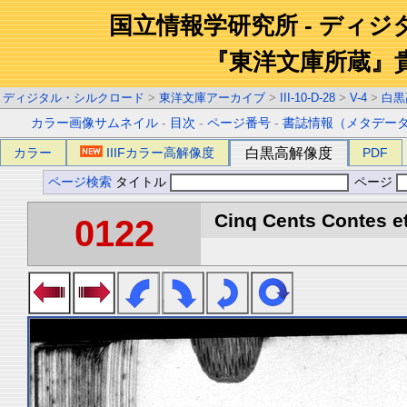
国立情報学研究所 - ディ
『東洋文庫所蔵』
ディジタル・シルクロード
>
東洋文庫アーカイブ
>
III-10-D-28
>
V-4
>
白黒
カラー画像サムネイル
-
目次
-
ページ番号
-
書誌情報（メタデー
カラー
IIIFカラー高解像度
白黒高解像度
PDF
ページ検索
タイトル
ページ
Cinq Cents Contes et
0122