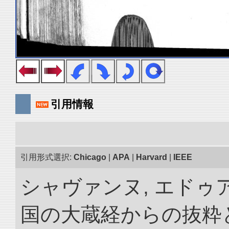
引用情報
引用形式選択:
Chicago
|
APA
|
Harvard
|
IEEE
シャヴァンヌ, エドゥア
国の大蔵経からの抜粋と