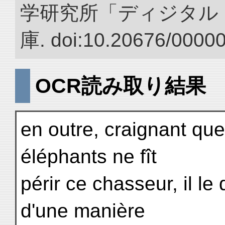
学研究所「ディジタル
庫. doi:10.20676/0000
OCR読み取り結果
en outre, craignant que
éléphants ne fît
périr ce chasseur, il le
d'une manière