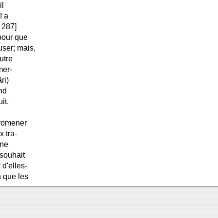
il
ï a
, 287]
pour que
ser; mais,
outre
mer-
ri)
nd
it.
promener
x tra-
gne
 souhait
 d'elles-
n que les