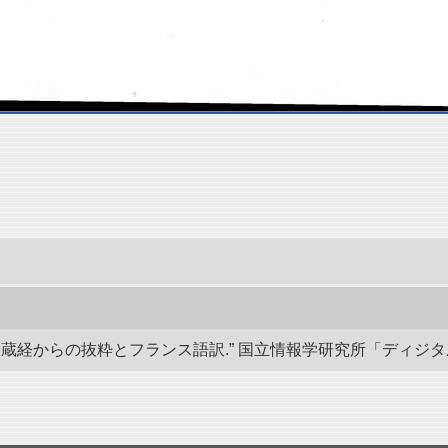
経からの抜粋とフランス語訳.” 国立情報学研究所「ディジタル・シルクロ