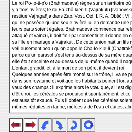
Le roi Po-lo-ti-p'o (Brahmadeva) règne sur un territoire où 
y a trois rivières; le roi Fa-chô-kien-ti (Vajrakuṭi) [Ivanovski
restitué Vajragañja dans Zap. Vost. Otd. I. R. A. Obšč., VII
qui ne possède qu'une seule rivière lui en demande une 
leurs parts soient égales. Brahmadeva commence par refu
attaqué et vaincu, il doit finir par consentir et il donne en 
sa fille en mariage à Vajrakuṭi. De cette union naît un fils 
veilleusement beau qu'on appelle Cha-lo-k'ie-li (Chattrakâ
parce qu'un parasol s'est tenu au-dessus de sa mère qua
elle était enceinte et au-dessus de lui-même quand il naqu
L'enfant grandit, et, à la mort de son père, il devient roi.
Quelques années après être monté sur le trône, il va se 
dans son royaume et voit que les habitants peinent fort au
vaux des champs : il exprime alors le vœu que, s'il est di
d'être roi, les céréales se produisent spontanément, et ce
est aussitôt exaucé. Puis il obtient que les céréales soient
mêmes réduites en farine, mêlées à de l'eau et cuites, afi