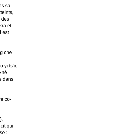
ans sa
teints,
r des
kra et
l est
ng che
 yi ts'ie
 «né
me dans
re co-
),
cit qui
se :