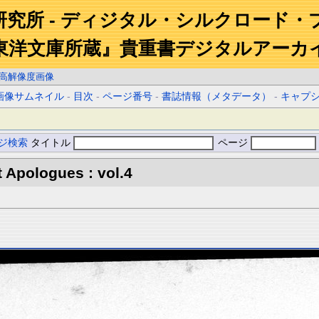
研究所 - ディジタル・シルクロード・
東洋文庫所蔵』貴重書デジタルアーカ
高解像度画像
画像サムネイル
-
目次
-
ページ番号
-
書誌情報（メタデータ）
-
キャプ
ジ検索
タイトル
ページ
 Apologues : vol.4