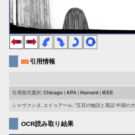
引用情報
引用形式選択:
Chicago
|
APA
|
Harvard
|
IEEE
シャヴァンヌ, エドゥアール. “五百の物語と寓話 中国の大蔵
OCR読み取り結果