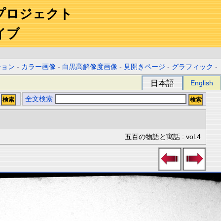
プロジェクト
イブ
ション
-
カラー画像
-
白黒高解像度画像
-
見開きページ
-
グラフィック
-
日本語
English
全文検索
五百の物語と寓話 : vol.4