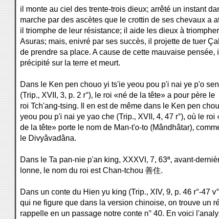
il monte au ciel des trente-trois dieux; arrêté un instant d
marche par des ascètes que le crottin de ses chevaux a at
il triomphe de leur résistance; il aide les dieux à triomphe
Asuras; mais, enivré par ses succès, il projette de tuer Ça
de prendre sa place. A cause de cette mauvaise pensée, i
précipité sur la terre et meurt.
Dans le Ken pen chouo yi ts'ie yeou pou p'i nai ye p'o se
(Trip., XVII, 3, p. 2 r°), le roi «né de la tête» a pour père le
roi Tch'ang-tsing. Il en est de même dans le Ken pen chouo
yeou pou p'i nai ye yao che (Trip., XVII, 4, 47 r°), où le roi
de la tête» porte le nom de Man-t'o-to (Mândhâtar), com
le Divyâvadâna.
Dans le Ta pan-nie p'an king, XXXVI, 7, 63ª, avant-derniè
lonne, le nom du roi est Chan-tchou 善住.
Dans un conte du Hien yu king (Trip., XIV, 9, p. 46 r°-47 v°
qui ne figure que dans la version chinoise, on trouve un ré
rappelle en un passage notre conte n° 40. En voici l'analy