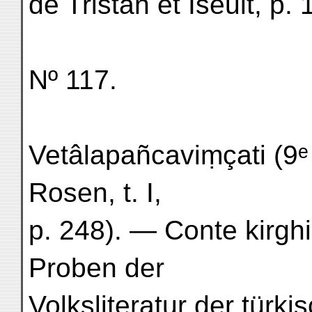
de Tristan et Iseult, p.
Nº 117.
Vetâlapañcaviṃçati (9ᵉ
Rosen, t. I,
p. 248). — Conte kirghiz
Proben der
Volksliteratur der türkis