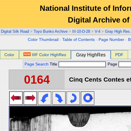
National Institute of Info
Digital Archive 
Digital Silk Road
>
Toyo Bunko Archive
>
III-10-D-28
>
V-4
>
Gray High Res
Color Thumbnail
-
Table of Contents
-
Page Number
-
B
Color
IIIF Color HighRes
Gray HighRes
PDF
Page Search
Title
Page
0164
Cinq Cents Contes et