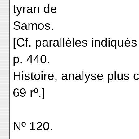
tyran de
Samos.
[Cf. parallèles indiqué
p. 440.
Histoire, analyse plus 
69 rº.]
Nº 120.