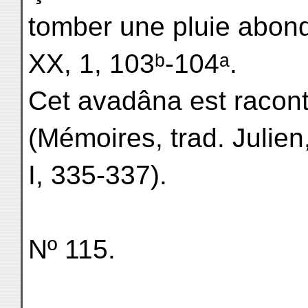
tomber une pluie abonda
XX, 1, 103ᵇ-104ᵃ.
Cet avadâna est racon
(Mémoires, trad. Julien
I, 335-337).
Nº 115.