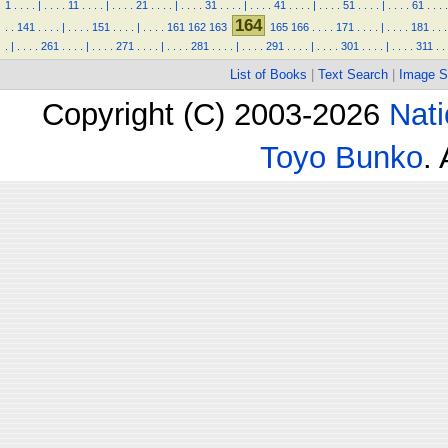
1
.
.
.
.
|
.
.
.
.
11
.
.
.
.
|
.
.
.
.
21
.
.
.
.
|
.
.
.
.
31
.
.
.
.
|
.
.
.
.
41
.
.
.
.
|
.
.
.
.
51
.
.
.
.
|
.
.
.
.
61
.
.
.
.
164
.
.
141
.
.
.
.
|
.
.
.
.
151
.
.
.
.
|
.
.
.
.
161
162
163
165
166
.
.
.
.
171
.
.
.
.
|
.
.
.
.
181
.
.
.
.
|
.
.
.
.
261
.
.
.
.
|
.
.
.
.
271
.
.
.
.
|
.
.
.
.
281
.
.
.
.
|
.
.
.
.
291
.
.
.
.
|
.
.
.
.
301
.
.
.
.
|
.
.
.
.
311
.
.
List of Books
|
Text Search
|
Image S
Copyright (C) 2003-2026
Nati
Toyo Bunko
.