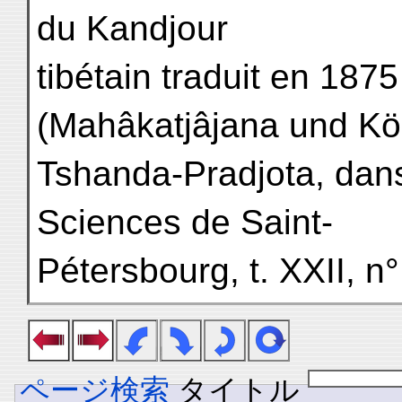
du Kandjour
tibétain traduit en 187
(Mahâkatjâjana und Kö
Tshanda-Pradjota, dan
Sciences de Saint-
Pétersbourg, t. XXII, n°
ページ検索
タイトル