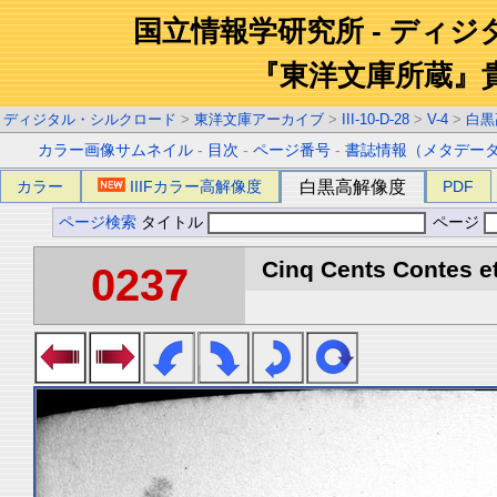
国立情報学研究所 - ディ
『東洋文庫所蔵』
ディジタル・シルクロード
>
東洋文庫アーカイブ
>
III-10-D-28
>
V-4
>
白黒
カラー画像サムネイル
-
目次
-
ページ番号
-
書誌情報（メタデー
カラー
IIIFカラー高解像度
白黒高解像度
PDF
ページ検索
タイトル
ページ
Cinq Cents Contes et
0237