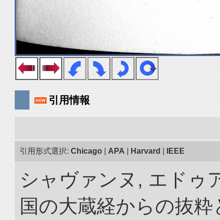
引用情報
引用形式選択:
Chicago
|
APA
|
Harvard
|
IEEE
シャヴァンヌ, エドゥア
国の大蔵経からの抜粋と