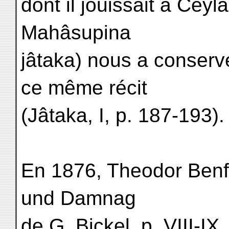
dont il jouissait à Ceyl
Mahâsupina
jâtaka) nous a conserv
ce même récit
(Jâtaka, I, p. 187-193).
En 1876, Theodor Benfe
und Damnag
de G. Bickel, p. VIII-IX